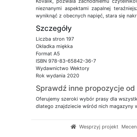
Kovalik, pozwala zachodniemu czytelniko
nieznanymi aspektami zapalnej teraźnie
wyniknąć z obecnych napięć, stara się nakre
Szczegóły
Liczba stron 197
Okładka miękka
Format A5
ISBN 978-83-65842-36-7
Wydawnictwo Wektory
Rok wydania 2020
Sprawdź inne propozycje od 
Oferujemy szeroki wybór prasy dla wszystk
dlatego znajdziecie wśród nich magazyny wy
Wesprzyj projekt
Mecena