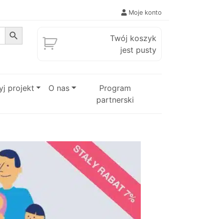
Moje konto
Search Button
Twój koszyk
jest pusty
j projekt
O nas
Program
partnerski