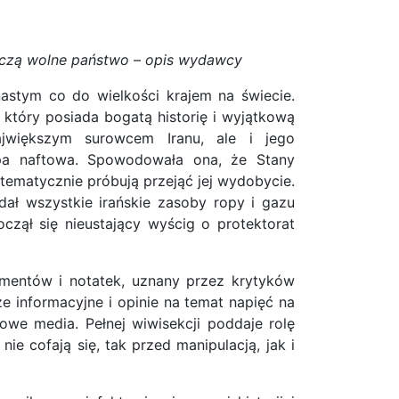
szczą wolne państwo – opis wydawcy
mnastym co do wielkości krajem na świecie.
 który posiada bogatą historię i wyjątkową
największym surowcem Iranu, ale i jego
opa naftowa. Spowodowała ona, że Stany
tematycznie próbują przejąć jej wydobycie.
dał wszystkie irańskie zasoby ropy i gazu
oczął się nieustający wyścig o protektorat
umentów i notatek, uznany przez krytyków
ze informacyjne i opinie na temat napięć na
mowe media. Pełnej wiwisekcji poddaje rolę
 cofają się, tak przed manipulacją, jak i