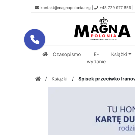
kontakt@magnapolonia.org
|
+48 729 977 856
|
Czasopismo
E-
Książki
wydanie
/
Książki
/
Spisek przeciwko Iranow