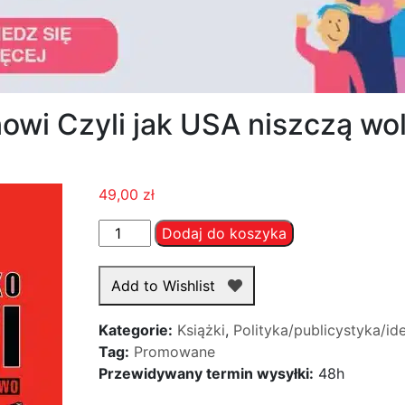
nowi Czyli jak USA niszczą wo
49,00
zł
ilość
Dodaj do koszyka
Spisek
przeciwko
Add to Wishlist
Iranowi
Czyli
Kategorie:
Książki
,
Polityka/publicystyka/id
jak
Tag:
Promowane
USA
Przewidywany termin wysyłki:
48h
niszczą
wolne