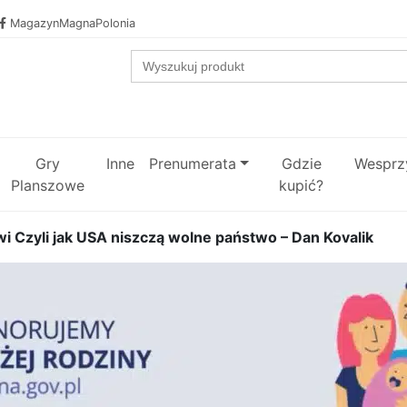
MagazynMagnaPolonia
Search
for:
Gry
Inne
Prenumerata
Gdzie
Wesprzy
Planszowe
kupić?
i Czyli jak USA niszczą wolne państwo – Dan Kovalik