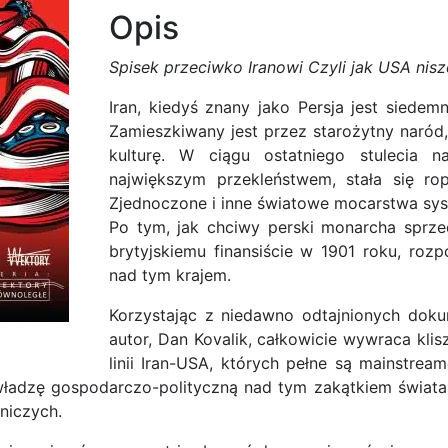
Opis
państwo
-
Spisek przeciwko Iranowi Czyli jak USA ni
Dan
Kovalik
Iran, kiedyś znany jako Persja jest siede
Zamieszkiwany jest przez starożytny naród,
kulturę. W ciągu ostatniego stulecia 
największym przekleństwem, stała się r
Zjednoczone i inne światowe mocarstwa sys
Po tym, jak chciwy perski monarcha sprze
brytyjskiemu finansiście w 1901 roku, rozp
nad tym krajem.
Korzystając z niedawno odtajnionych dok
autor, Dan Kovalik, całkowicie wywraca klis
linii Iran-USA, których pełne są mainstrea
adzę gospodarczo-polityczną nad tym zakątkiem świata nie
niczych.