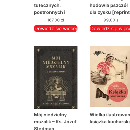
tutecznych,
hodowla pszczół
postronnych i
dla zysku [reprint
zamorski
– Ciesielski Teofil
167,00
zł
99,00
zł
Dowiedz się więcej
Dowiedz się więc
Mój niedzielny
Wielka ilustrowa
mszalik – Ks. Józef
książka kucharsk
Stedman