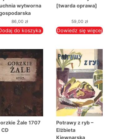
uchnia wytworna
[twarda oprawa]
 gospodarska
86,00
zł
59,00
zł
Dodaj do koszyka
Dowiedz się więcej
orzkie Żale 1707
Potrawy z ryb –
 CD
Elżbieta
Kiewnarska