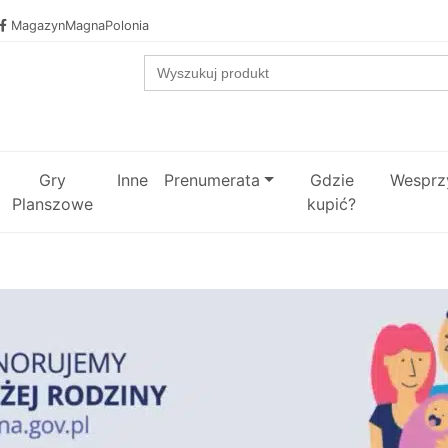
MagazynMagnaPolonia
Search
for:
Gry
Inne
Prenumerata
Gdzie
Wesprzy
Planszowe
kupić?