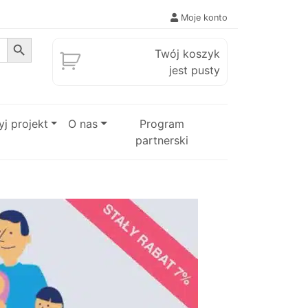
Moje konto
Search Button
Twój koszyk
jest pusty
j projekt
O nas
Program
partnerski