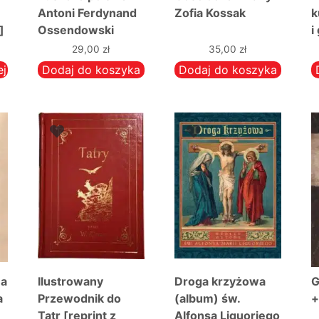
Antoni Ferdynand
Zofia Kossak
k
]
Ossendowski
i
29,00
zł
35,00
zł
ej
Dodaj do koszyka
Dodaj do koszyka
na
Ilustrowany
Droga krzyżowa
G
a
Przewodnik do
(album) św.
+
Tatr [reprint z
Alfonsa Liguoriego