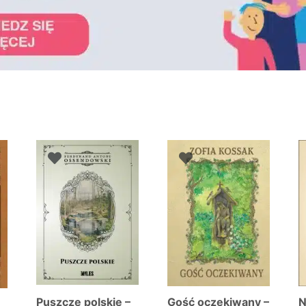
ne
ch
Puszcze polskie –
Gość oczekiwany –
N