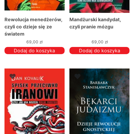
Rewolucja menedżerów,
Mandżurski kandydat,
czyli co dzieje się ze
czyli pranie mózgu
światem
69,00
zł
69,00
zł
Dodaj do koszyka
Dodaj do koszyka