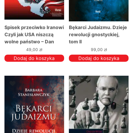
Spisek przeciwko Iranowi
Bękarci Judaizmu. Dzieje
Czyli jak USA niszczą
rewolucji gnostyckiej,
wolne państwo – Dan
tom II
Kovalik
49,00
zł
99,00
zł
Dodaj do koszyka
Dodaj do koszyka