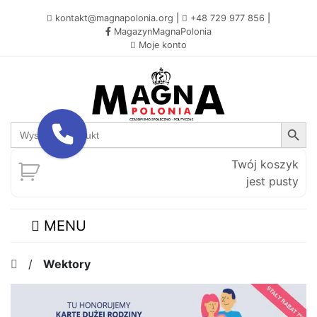
kontakt@magnapolonia.org
|
+48 729 977 856
|
MagazynMagnaPolonia
Moje konto
Search Button
Search
for:
Twój koszyk
jest pusty
MENU
/
Wektory