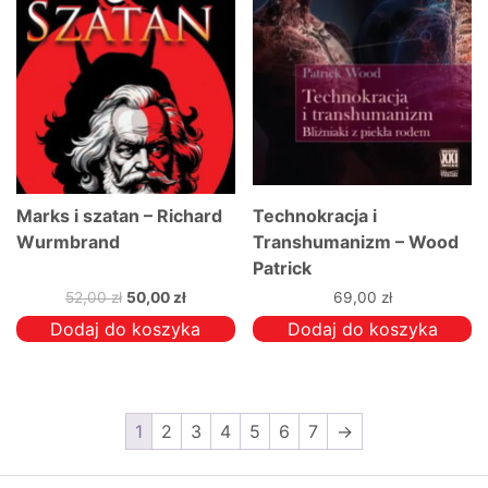
Marks i szatan – Richard
Technokracja i
Wurmbrand
Transhumanizm – Wood
Patrick
Pierwotna
Aktualna
52,00
zł
50,00
zł
69,00
zł
cena
cena
Dodaj do koszyka
Dodaj do koszyka
wynosiła:
wynosi:
52,00 zł.
50,00 zł.
1
2
3
4
5
6
7
→