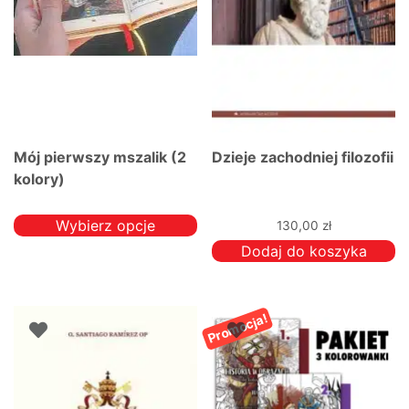
Mój pierwszy mszalik (2
Dzieje zachodniej filozofii
kolory)
Wybierz opcje
130,00
zł
Ten
Dodaj do koszyka
produkt
ma
wiele
Promocja!
wariantów.
Opcje
można
wybrać