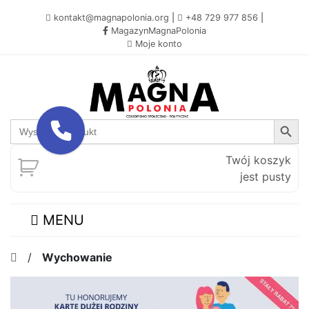
kontakt@magnapolonia.org
|
+48 729 977 856
|
MagazynMagnaPolonia
Moje konto
Search Button
Search
for:
Twój koszyk
jest pusty
MENU
/
Wychowanie