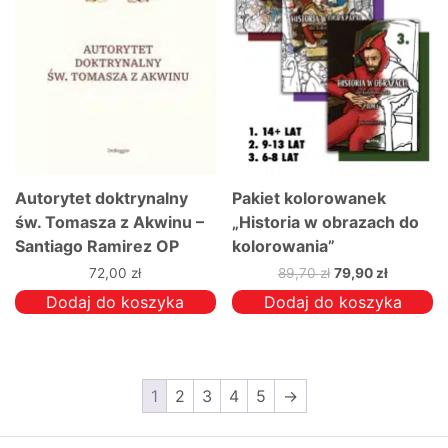
na
stronie
produktu
Autorytet doktrynalny
Pakiet kolorowanek
św. Tomasza z Akwinu –
„Historia w obrazach do
Santiago Ramirez OP
kolorowania”
Pierwotna
Aktualna
72,00
zł
89,70
zł
79,90
zł
cena
cena
Dodaj do koszyka
Dodaj do koszyka
wynosiła:
wynosi:
89,70 zł.
79,90 zł.
1
2
3
4
5
→