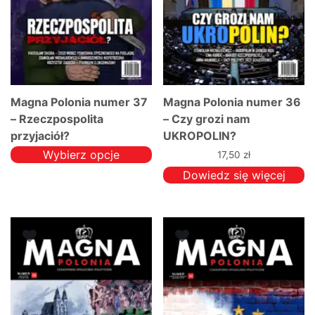
Magna Polonia numer 37
Magna Polonia numer 36
– Rzeczpospolita
– Czy grozi nam
przyjaciół?
UKROPOLIN?
Wybierz opcje
17,50
zł
Ten
Dowiedz się więcej
produkt
ma
wiele
wariantów.
Opcje
można
wybrać
na