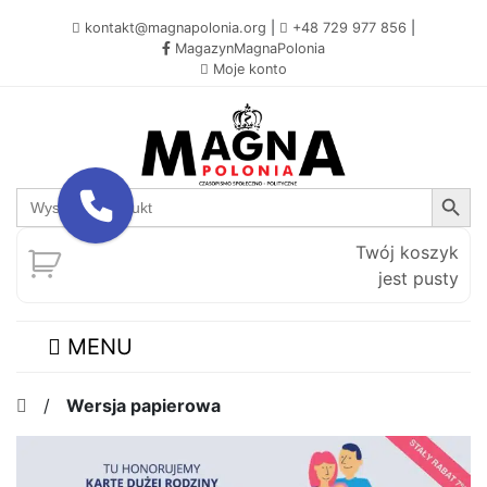
kontakt@magnapolonia.org
|
+48 729 977 856
|
MagazynMagnaPolonia
Moje konto
Search Button
Search
for:
Twój koszyk
jest pusty
MENU
/
Wersja papierowa