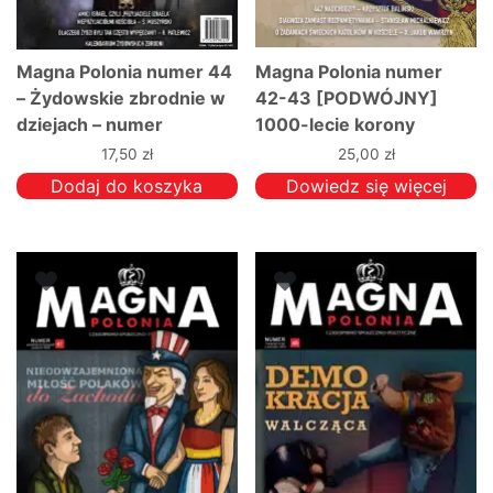
Magna Polonia numer 44
Magna Polonia numer
– Żydowskie zbrodnie w
42-43 [PODWÓJNY]
dziejach – numer
1000-lecie korony
rozszerzony
polskiej
17,50
zł
25,00
zł
Dodaj do koszyka
Dowiedz się więcej