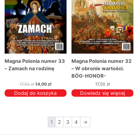
Magna Polonia numer 33
Magna Polonia numer 32
– Zamach na rodzinę
– W obronie wartości.
BÓG-HONOR-
OJCZYZNA
Pierwotna
Aktualna
17,50
zł
14,00
zł
17,50
zł
cena
cena
Dodaj do koszyka
Dowiedz się więcej
wynosiła:
wynosi:
17,50 zł.
14,00 zł.
1
2
3
4
→