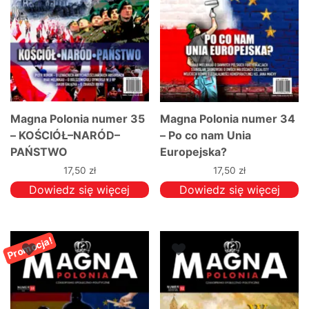
stronie
produktu
Magna Polonia numer 35
Magna Polonia numer 34
– KOŚCIÓŁ–NARÓD–
– Po co nam Unia
PAŃSTWO
Europejska?
17,50
zł
17,50
zł
Dowiedz się więcej
Dowiedz się więcej
Promocja!