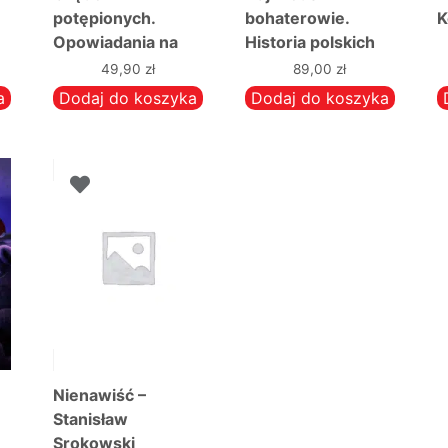
potępionych.
bohaterowie.
K
Opowiadania na
Historia polskich
czasy ostateczne –
dzieci X-XXI w.
49,90
zł
89,00
zł
Paweł Lisicki
Opowieści o walce
a
Dodaj do koszyka
Dodaj do koszyka
i cierpieniu
Nienawiść –
Stanisław
Srokowski