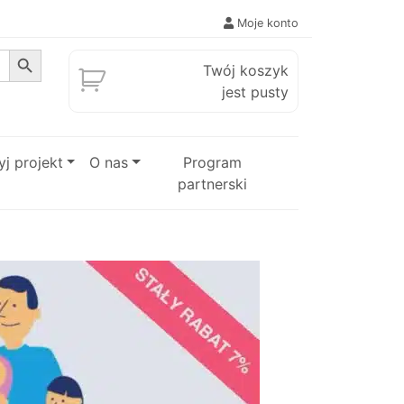
Moje konto
Search Button
Twój koszyk
jest pusty
j projekt
O nas
Program
partnerski