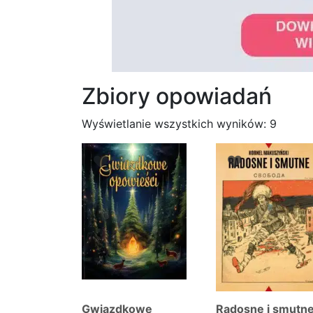
Zbiory opowiadań
Posor
Wyświetlanie wszystkich wyników: 9
wedłu
najno
Gwiazdkowe
Radosne i smutn