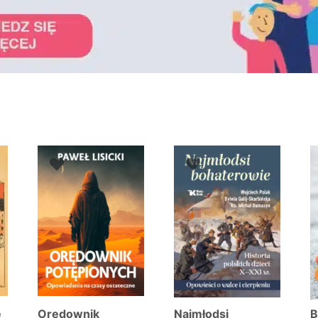
towane
g
wszych
e
Orędownik
Najmłodsi
B