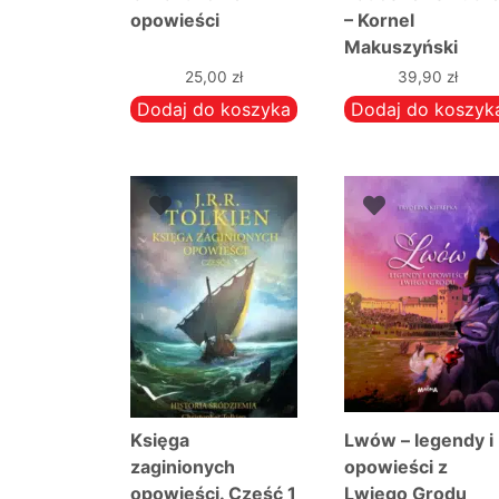
opowieści
– Kornel
Makuszyński
25,00
zł
39,90
zł
Dodaj do koszyka
Dodaj do koszyk
Księga
Lwów – legendy i
zaginionych
opowieści z
opowieści. Część 1
Lwiego Grodu