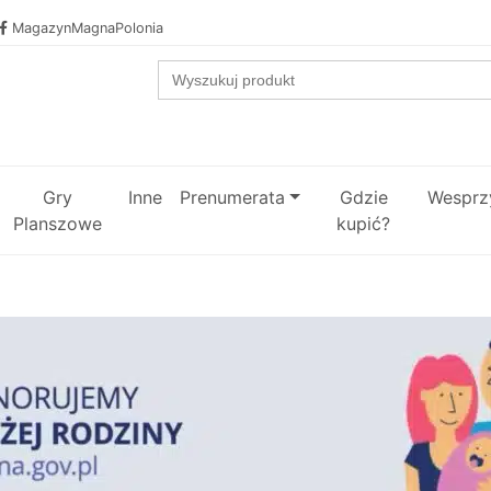
MagazynMagnaPolonia
Search
for:
Gry
Inne
Prenumerata
Gdzie
Wesprzy
Planszowe
kupić?