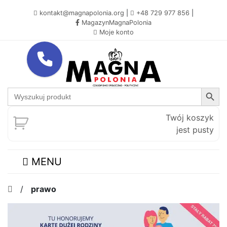
kontakt@magnapolonia.org
|
+48 729 977 856
|
MagazynMagnaPolonia
Moje konto
Search Button
Search
for:
Twój koszyk
jest pusty
MENU
/
prawo