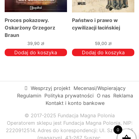
Proces pokazowy.
Państwo i prawo w
Oskarżony Grzegorz
cywilizacji łacińskiej
Braun
39,90
zł
59,00
zł
Dodaj do koszyka
Dodaj do koszyka
Wesprzyj projekt
Mecenasi/Wspierający
Regulamin
Polityka prywatności
O nas
Reklama
Kontakt i konto bankowe
© 2017-2025 Fundacja Magna Polonia
Operatorem sklepu jest Fundacja Magna Polonia, NIP:
2220912514. Adres do korespondencji: Ul. Szkolna 95
0
(magazyn), 43-267 Suszec.