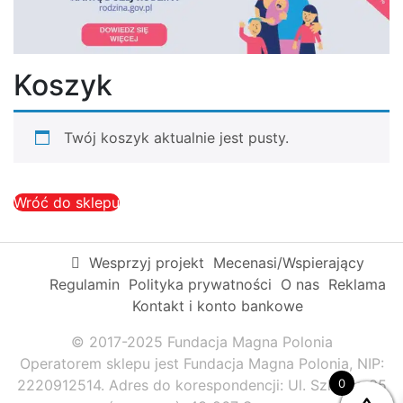
Koszyk
Twój koszyk aktualnie jest pusty.
Wróć do sklepu
Wesprzyj projekt
Mecenasi/Wspierający
Regulamin
Polityka prywatności
O nas
Reklama
Kontakt i konto bankowe
© 2017-2025 Fundacja Magna Polonia
Operatorem sklepu jest Fundacja Magna Polonia, NIP:
0
2220912514. Adres do korespondencji: Ul. Szkolna 95