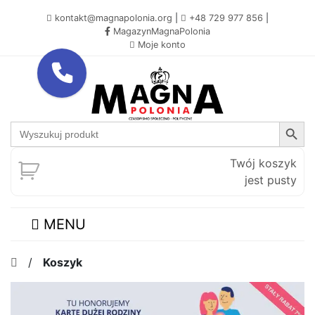
kontakt@magnapolonia.org
|
+48 729 977 856
|
MagazynMagnaPolonia
Moje konto
Search Button
Search
for:
Twój koszyk
jest pusty
MENU
/
Koszyk