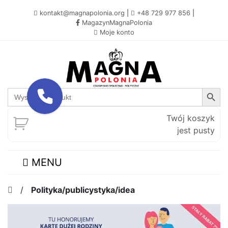
kontakt@magnapolonia.org
|
+48 729 977 856
|
MagazynMagnaPolonia
Moje konto
Search Button
Search
for:
Twój koszyk
jest pusty
MENU
/
Polityka/publicystyka/idea