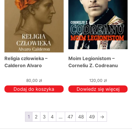
Religia człowieka –
Moim Legionistom –
Calderon Alvaro
Corneliu Z. Codreanu
80,00
zł
120,00
zł
Dodaj do koszyka
Dowiedz się więcej
1
2
3
4
…
47
48
49
→