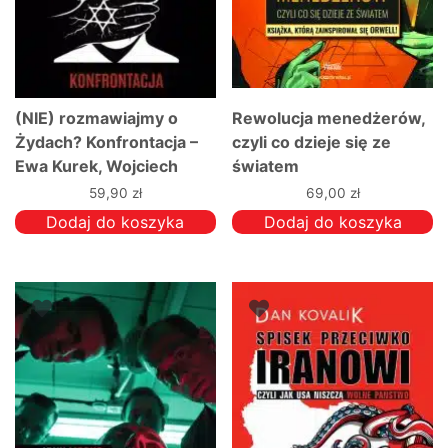
(NIE) rozmawiajmy o
Rewolucja menedżerów,
Żydach? Konfrontacja –
czyli co dzieje się ze
Ewa Kurek, Wojciech
światem
Sumliński
59,90
zł
69,00
zł
Dodaj do koszyka
Dodaj do koszyka