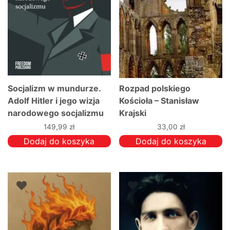
Socjalizm w mundurze.
Rozpad polskiego
Adolf Hitler i jego wizja
Kościoła – Stanisław
narodowego socjalizmu
Krajski
149,99
zł
33,00
zł
Dodaj do koszyka
Dodaj do koszyka