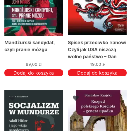
Mandżurski kandydat,
Spisek przeciwko Iranowi
czyli pranie mózgu
Czyli jak USA niszczą
wolne państwo – Dan
Kovalik
69,00
zł
49,00
zł
Dodaj do koszyka
Dodaj do koszyka