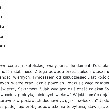
u
u
tu
tu
atu
wi centrum katolickiej wiary oraz fundament Kościoła
ność i stabilność. Z tego powodu przez stulecia otaczano
ożności wiernych. Tymczasem od kilkudziesięciu lat Kośc
nych, wierze oraz liczbie powołań. Rodzi się więc zasadni
jświętszy
Sakrament
? Jak wygląda dziś cześć należna Sy
wnaniu z praktyką minionych wieków? W jaki sposób objaw
 zarówno w postawach duchownych, jak i świeckich? Jakie 
ka podejmuje próbę odpowiedzi na te pytania, stawiając 