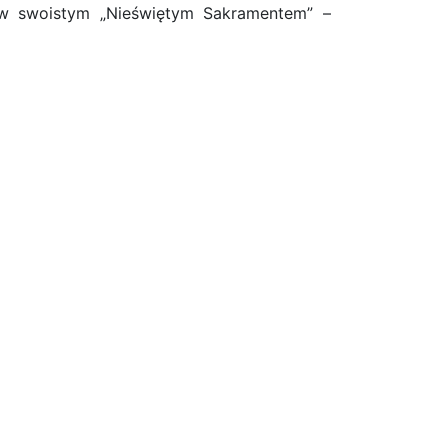
ów swoistym „
Nie
świętym Sakramentem” –