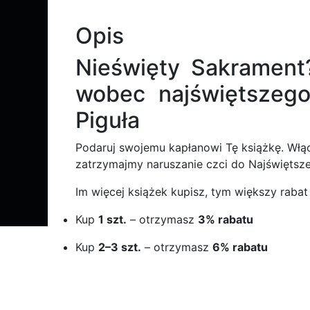
sakramentu
Opis
Nieświęty Sakrament?
wobec najświętszego
Piguła
Podaruj swojemu kapłanowi Tę książkę. Włącz
zatrzymajmy naruszanie czci do Najświętsz
Im więcej książek kupisz, tym większy rabat
Kup
1 szt.
– otrzymasz
3% rabatu
Kup
2–3 szt.
– otrzymasz
6% rabatu