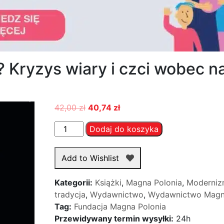
 Kryzys wiary i czci wobec n
42,00
zł
40,74
zł
ilość
Dodaj do koszyka
Nieświęty
Sakrament?
Add to Wishlist
Kryzys
wiary
Kategorii:
Książki
,
Magna Polonia
,
Modernizm
i
tradycja
,
Wydawnictwo
,
Wydawnictwo Magn
czci
Tag:
Fundacja Magna Polonia
wobec
Przewidywany termin wysyłki:
24h
najświętszego