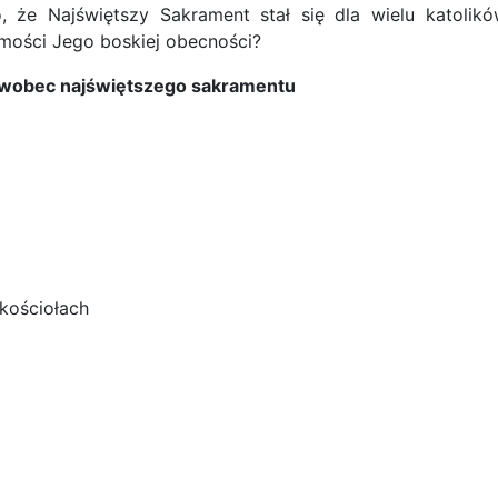
o, że Najświętszy
Sakrament
stał się dla wielu katolik
omości Jego boskiej obecności?
i wobec najświętszego sakramentu
kościołach