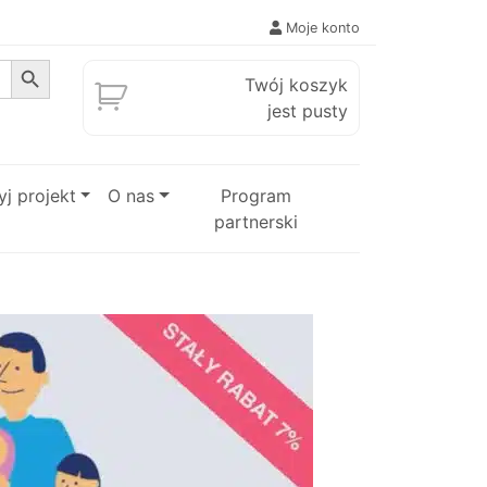
Moje konto
Search Button
Twój koszyk
jest pusty
j projekt
O nas
Program
partnerski