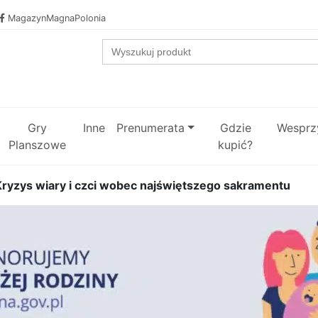
MagazynMagnaPolonia
Search
for:
Gry
Inne
Prenumerata
Gdzie
Wesprzy
Planszowe
kupić?
ryzys wiary i czci wobec najświętszego sakramentu