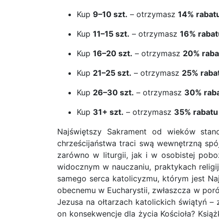
Kup
9–10 szt.
– otrzymasz
14% rabat
Kup
11–15 szt.
– otrzymasz
16% rabat
Kup
16–20 szt.
– otrzymasz
20% raba
Kup
21–25 szt.
– otrzymasz
25% raba
Kup
26–30 szt.
– otrzymasz
30% rab
Kup
31+ szt.
– otrzymasz
35% rabatu
Najświętszy
Sakrament
od wieków stano
chrześcijaństwa traci swą wewnętrzną spój
zarówno w liturgii, jak i w osobistej pob
widocznym w nauczaniu, praktykach religij
samego serca katolicyzmu, którym jest Na
obecnemu w Eucharystii, zwłaszcza w poró
Jezusa na ołtarzach katolickich świątyń –
on konsekwencje dla życia Kościoła? Książ