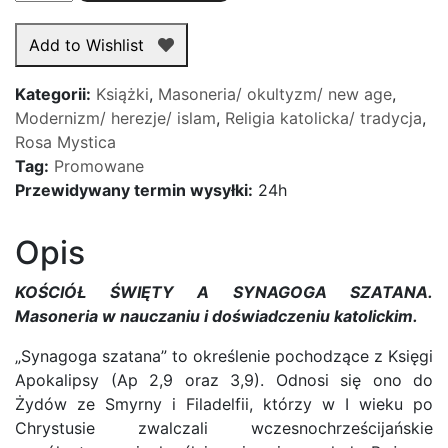
KOŚCIÓŁ
ŚWIĘTY
Add to Wishlist
A
SYNAGOGA
Kategorii:
Książki
,
Masoneria/ okultyzm/ new age
,
SZATANA
Modernizm/ herezje/ islam
,
Religia katolicka/ tradycja
,
Rosa Mystica
Tag:
Promowane
Przewidywany termin wysyłki:
24h
Opis
KOŚCIÓŁ ŚWIĘTY A SYNAGOGA SZATANA.
Masoneria w nauczaniu i doświadczeniu katolickim.
„Synagoga szatana” to określenie pochodzące z Księgi
Apokalipsy (Ap 2,9 oraz 3,9). Odnosi się ono do
Żydów ze Smyrny i Filadelfii, którzy w I wieku po
Chrystusie zwalczali wczesnochrześcijańskie