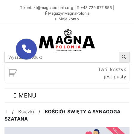
kontakt@magnapolonia.org
|
+48 729 977 856
|
MagazynMagnaPolonia
Moje konto
Search Button
Search
for:
Twój koszyk
jest pusty
MENU
/
Książki
/
KOŚCIÓŁ ŚWIĘTY A SYNAGOGA
SZATANA