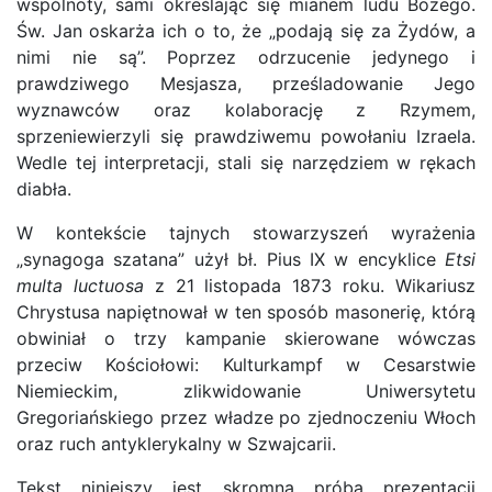
wspólnoty, sami określając się mianem ludu Bożego.
Św. Jan oskarża ich o to, że „podają się za Żydów, a
nimi nie są”. Poprzez odrzucenie jedynego i
prawdziwego Mesjasza, prześladowanie Jego
wyznawców oraz kolaborację z Rzymem,
sprzeniewierzyli się prawdziwemu powołaniu Izraela.
Wedle tej interpretacji, stali się narzędziem w rękach
diabła.
W kontekście tajnych stowarzyszeń wyrażenia
„synagoga szatana” użył bł. Pius IX w encyklice
Etsi
multa luctuosa
z 21 listopada 1873 roku. Wikariusz
Chrystusa napiętnował w ten sposób masonerię, którą
obwiniał o trzy kampanie skierowane wówczas
przeciw Kościołowi: Kulturkampf w Cesarstwie
Niemieckim, zlikwidowanie Uniwersytetu
Gregoriańskiego przez władze po zjednoczeniu Włoch
oraz ruch antyklerykalny w Szwajcarii.
Tekst niniejszy jest skromną próbą prezentacji