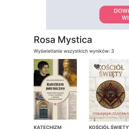
Rosa Mystica
Posor
Wyświetlanie wszystkich wyników: 3
wedłu
najno
KATECHIZM
KOŚCIÓŁ ŚWIĘT