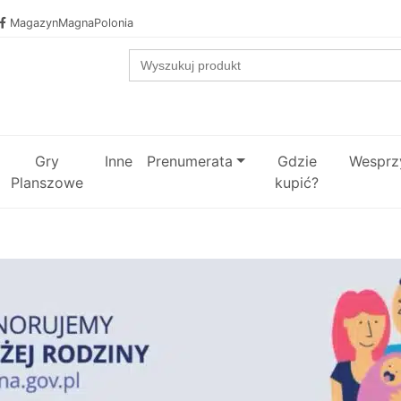
MagazynMagnaPolonia
Search
for:
Gry
Inne
Prenumerata
Gdzie
Wesprzy
Planszowe
kupić?