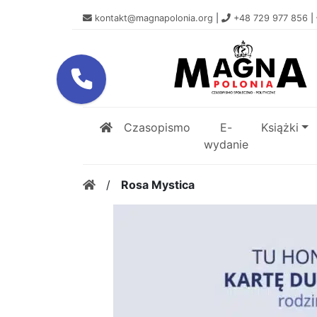
kontakt@magnapolonia.org
|
+48 729 977 856
|
Czasopismo
E-
Książki
wydanie
/
Rosa Mystica