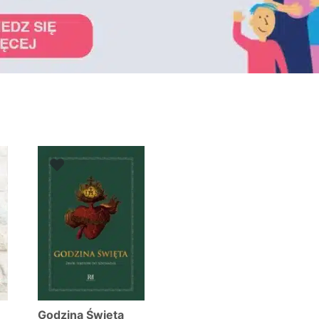
towane
g
wszych
Y
Godzina Święta