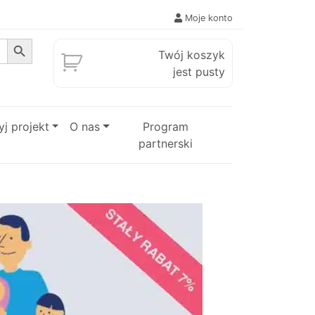
Moje konto
Search Button
Twój koszyk
jest pusty
j projekt
O nas
Program
partnerski