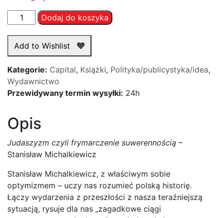
ilość
Dodaj do koszyka
Judaszyzm
czyli
Add to Wishlist
frymarczenie
suwerennością
Kategorie:
Capital
,
Książki
,
Polityka/publicystyka/idea
,
Wydawnictwo
Przewidywany termin wysyłki:
24h
Opis
Judaszyzm czyli frymarczenie suwerennością
–
Stanisław Michalkiewicz
Stanisław Michalkiewicz, z właściwym sobie
optymizmem – uczy nas rozumieć polską historię.
Łączy wydarzenia z przeszłości z nasza teraźniejszą
sytuacją, rysuje dla nas „zagadkowe ciągi