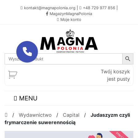
kontakt@magnapolonia.org
|
+48 729 977 856
|
MagazynMagnaPolonia
Moje konto
Search Button
Search
for:
Twój koszyk
jest pusty
MENU
/
Wydawnictwo
/
Capital
/
Judaszyzm czyli
frymarczenie suwerennością