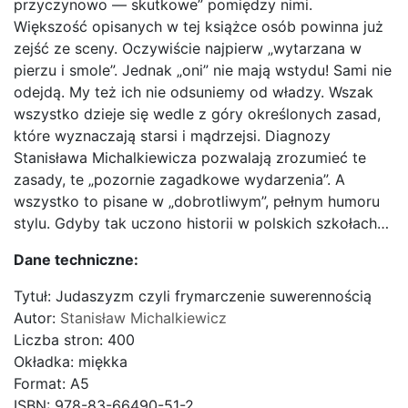
przyczynowo — skutkowe” pomiędzy nimi.
Większość opisanych w tej książce osób powinna już
zejść ze sceny. Oczywiście najpierw „wytarzana w
pierzu i smole”. Jednak „oni” nie mają wstydu! Sami nie
odejdą. My też ich nie odsuniemy od władzy. Wszak
wszystko dzieje się wedle z góry określonych zasad,
które wyznaczają starsi i mądrzejsi. Diagnozy
Stanisława Michalkiewicza pozwalają zrozumieć te
zasady, te „pozornie zagadkowe wydarzenia”. A
wszystko to pisane w „dobrotliwym”, pełnym humoru
stylu. Gdyby tak uczono historii w polskich szkołach…
Dane techniczne:
Tytuł: Judaszyzm czyli frymarczenie suwerennością
Autor:
Stanisław Michalkiewicz
Liczba stron: 400
Okładka: miękka
Format: A5
ISBN: 978-83-66490-51-2