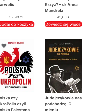
arwelis
Krzyż? – dr Anna
Mandrela
39,90
zł
45,00
zł
Dodaj do koszyka
Dowiedz się więcej
olska czy
Judejczykowie nas
kroPolin czyli
podchodzą. O
olska Palestyną
mieniu