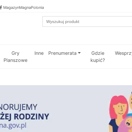
MagazynMagnaPolonia
Search
for:
Gry
Inne
Prenumerata
Gdzie
Wesprzy
Planszowe
kupić?