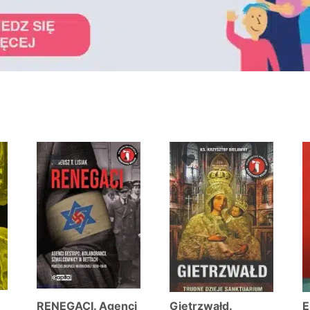
ne
ch
RENEGACI. Agenci
Gietrzwałd.
E