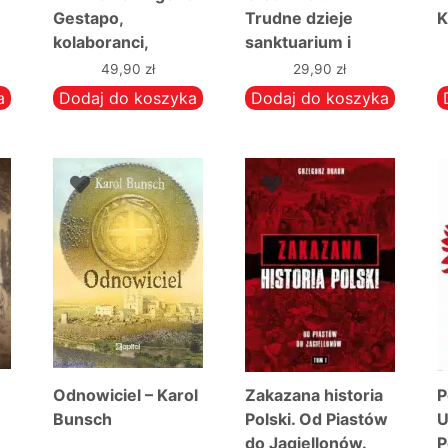
Gestapo,
Trudne dzieje
K
kolaboranci,
sanktuarium i
szmalcownicy w
miejsca objawień
49,90
zł
29,90
zł
gettach – Ireneusz
maryjnych – ks.
a
Dodaj do koszyka
Dodaj do koszyka
T. Lisiak
Krzysztof
Bielawny
Odnowiciel – Karol
Zakazana historia
P
Bunsch
Polski. Od Piastów
U
]
do Jagiellonów.
P