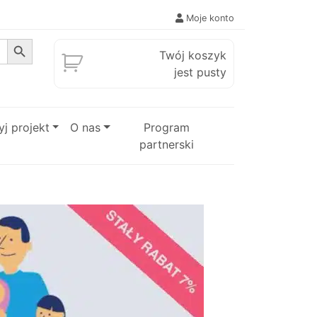
Moje konto
Search Button
Twój koszyk
jest pusty
j projekt
O nas
Program
partnerski