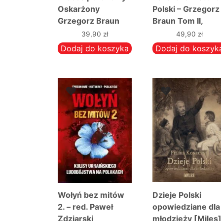
Oskarżony
Polski – Grzegorz
Grzegorz Braun
Braun Tom II,
Jarosław Kornaś
39,90
zł
49,90
zł
Dodaj do koszyka
Dodaj do koszyk
Wołyń bez mitów
Dzieje Polski
2. – red. Paweł
opowiedziane dla
Zdziarski
młodzieży [Miles