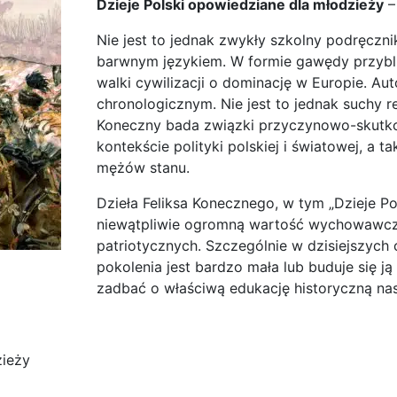
Dzieje Polski opowiedziane dla młodzieży
–
Nie jest to jednak zwykły szkolny podręczni
barwnym językiem. W formie gawędy przybli
walki cywilizacji o dominację w Europie. Au
chronologicznym. Nie jest to jednak suchy re
Koneczny bada związki przyczynowo-skutk
kontekście polityki polskiej i światowej, a 
mężów stanu.
Dzieła Feliksa Konecznego, w tym „Dzieje P
niewątpliwie ogromną wartość wychowawcz
patriotycznych. Szczególnie w dzisiejszych
pokolenia jest bardzo mała lub buduje się ją
zadbać o właściwą edukację historyczną nas
zieży