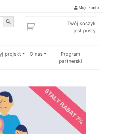
Moje konto
Search Button
Twój koszyk
jest pusty
j projekt
O nas
Program
partnerski