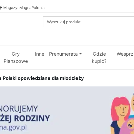
MagazynMagnaPolonia
Search
for:
Gry
Inne
Prenumerata
Gdzie
Wesprzy
Planszowe
kupić?
e Polski opowiedziane dla młodzieży