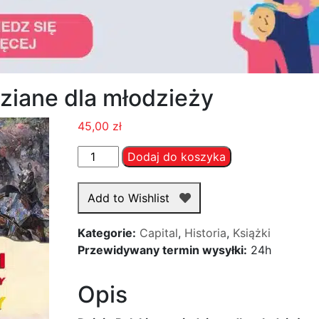
dziane dla młodzieży
45,00
zł
ilość
Dodaj do koszyka
Dzieje
Polski
Add to Wishlist
opowiedziane
dla
Kategorie:
Capital
,
Historia
,
Książki
młodzieży
Przewidywany termin wysyłki:
24h
Opis