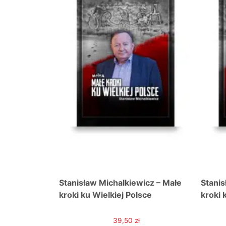
icz – Małe
Stanisław Michalkiewicz – Małe
Stanis
sce
kroki ku Wielkiej Polsce
kroki 
39,50
zł