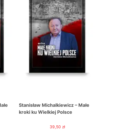
Małe
Stanisław Michalkiewicz – Małe
Stanisław Mi
kroki ku Wielkiej Polsce
kroki ku Wiel
39,50
zł