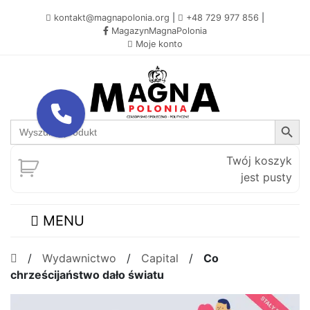
kontakt@magnapolonia.org
|
+48 729 977 856
|
MagazynMagnaPolonia
Moje konto
Search Button
Search
for:
Twój koszyk
jest pusty
MENU
/
Wydawnictwo
/
Capital
/
Co
chrześcijaństwo dało światu