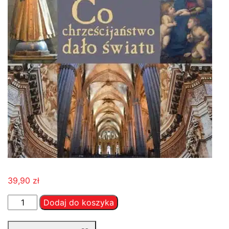
39,90
zł
ilość
Dodaj do koszyka
Co
chrześcijaństwo