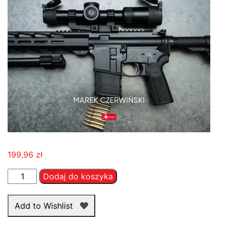
199,96
zł
ilość
Dodaj do koszyka
Broń
Palna
Add to Wishlist
–
Marek