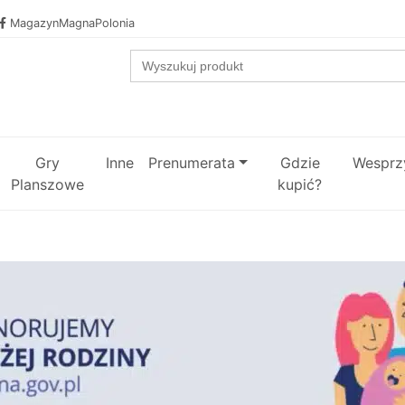
MagazynMagnaPolonia
Search
for:
Gry
Inne
Prenumerata
Gdzie
Wesprzy
Planszowe
kupić?