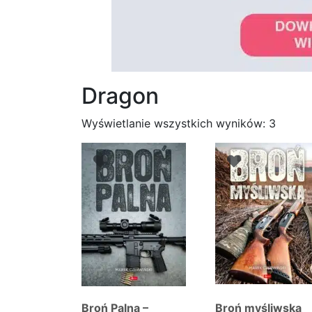
Dragon
Posor
Wyświetlanie wszystkich wyników: 3
wedłu
najno
Broń Palna –
Broń myśliwska