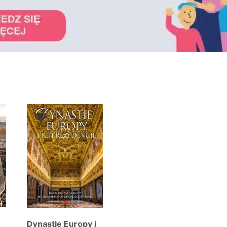
towane
g
wszych
Dynastie Europy i