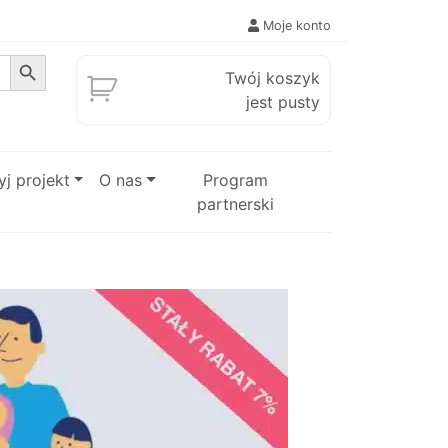
Moje konto
Search Button
Twój koszyk
jest pusty
j projekt
O nas
Program
partnerski