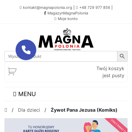
kontakt@magnapolonia.org
|
+48 729 977 856
|
MagazynMagnaPolonia
Moje konto
Search Button
Search
for:
Twój koszyk
jest pusty
MENU
/
Dla dzieci
/
Żywot Pana Jezusa (Komiks)