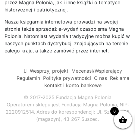
przez Magna Polonia, jak i inne książki o tematyce
historycznej i patriotycznej.
Nasza księgarnia internetowa prowadzi na swojej
stronie także sprzedaż e-wydań czasopisma Magna
Polonia. Natomiast wydania tradycyjne można kupić w
naszych punktach dystrybucji znajdujących na terenie
całego kraju, a także zamówić przez internet.
Wesprzyj projekt
Mecenasi/Wspierający
Regulamin
Polityka prywatności
O nas
Reklama
Kontakt i konto bankowe
© 2017-2025 Fundacja Magna Polonia
Operatorem sklepu jest Fundacja Magna Polonia, NIP:
0
2220912514. Adres do korespondencji: Ul. Szkolna 95
(magazyn), 43-267 Suszec.