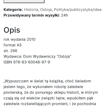
Polski
-
Kategorie:
Historia
,
Ostoja
,
Polityka/publicystyka/idea
Kazimierz
Przewidywany termin wysyłki:
24h
Marian
Morawski
Opis
rok wydania 2010
format A5
str. 266
Wydawca: Dom Wydawniczy ”Ostoja”
ISBN 978-83-60048-97-9
„Wypuszczam w świat tę książkę, choć świadom
jestem tego, że wykonałem robotę zaledwie
pionierską, że do ponurego sklepu historii, w którym
czają się od wieków związki tajne, wpuściłem pęk
zaledwie rozświetlających promieni, i że pochodnia