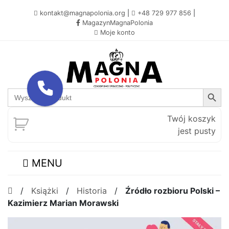
kontakt@magnapolonia.org
|
+48 729 977 856
|
MagazynMagnaPolonia
Moje konto
Search Button
Search
for:
Twój koszyk
jest pusty
MENU
/
Książki
/
Historia
/
Źródło rozbioru Polski –
Kazimierz Marian Morawski