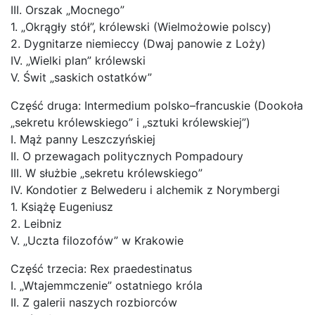
III. Orszak „Mocnego”
1. „Okrągły stół”, królewski (Wielmożowie polscy)
2. Dygnitarze niemieccy (Dwaj panowie z Loży)
IV. „Wielki plan” królewski
V. Świt „saskich ostatków”
Część druga: Intermedium polsko–francuskie (Dookoła
„sekretu królewskiego” i „sztuki królewskiej”)
I. Mąż panny Leszczyńskiej
II. O przewagach politycznych Pompadoury
III. W służbie „sekretu królewskiego”
IV. Kondotier z Belwederu i alchemik z Norymbergi
1. Książę Eugeniusz
2. Leibniz
V. „Uczta filozofów” w Krakowie
Część trzecia: Rex praedestinatus
I. „Wtajemmczenie” ostatniego króla
II. Z galerii naszych rozbiorców