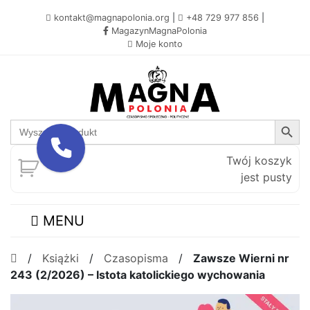
kontakt@magnapolonia.org
|
+48 729 977 856
|
MagazynMagnaPolonia
Moje konto
Search Button
Search
for:
Twój koszyk
jest pusty
MENU
/
Książki
/
Czasopisma
/
Zawsze Wierni nr
243 (2/2026) – Istota katolickiego wychowania