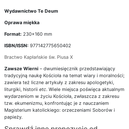
Wydawnictwo Te Deum
Oprawa miękka
Format:
230×160 mm
ISBN/ISSN:
977142775650402
Bractwo Kapłańskie św. Piusa X
Zawsze Wierni
– dwumiesięcznik przedstawiający
tradycyjną naukę Kościoła na temat wiary i moralności;
zawiera też liczne artykuły z zakresu apologetyki,
liturgiki, historii
etc
. Wiele miejsca poświęca aktualnym
wydarzeniom w życiu Kościoła, zwłaszcza z zakresu
tzw. ekumenizmu, konfrontując je z nauczaniem
Magisterium katolickiego: orzeczeniami Soborów i
papieży.
Sprawdź inne propozycje od