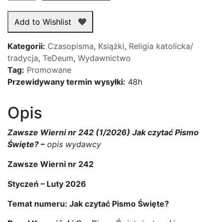
Zawsze
Wierni
Add to Wishlist
nr
242
Kategorii:
Czasopisma
,
Książki
,
Religia katolicka/
(1/2026)
tradycja
,
TeDeum
,
Wydawnictwo
-
Tag:
Promowane
Jak
Przewidywany termin wysyłki:
48h
czytać
Pismo
Opis
Święte?
Zawsze Wierni nr 242 (1/2026) Jak czytać Pismo
Święte? –
opis wydawcy
Zawsze Wierni nr 242
Styczeń – Luty 2026
Temat numeru: Jak czytać Pismo Święte?