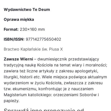
Wydawnictwo Te Deum
Oprawa miękka
Format:
230×160 mm
ISBN/ISSN:
977142775650402
Bractwo Kapłańskie św. Piusa X
Zawsze Wierni
– dwumiesięcznik przedstawiający
tradycyjną naukę Kościoła na temat wiary i moralności;
zawiera też liczne artykuły z zakresu apologetyki,
liturgiki, historii
etc
. Wiele miejsca poświęca aktualnym
wydarzeniom w życiu Kościoła, zwłaszcza z zakresu
tzw. ekumenizmu, konfrontując je z nauczaniem
Magisterium katolickiego: orzeczeniami Soborów i
papieży.
Sprawdź inne propozycje od