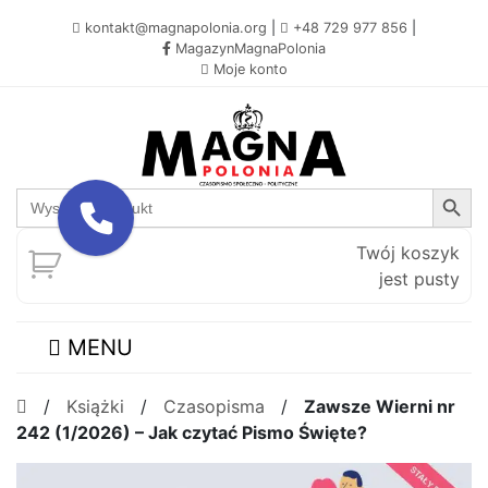
kontakt@magnapolonia.org
|
+48 729 977 856
|
MagazynMagnaPolonia
Moje konto
Search Button
Search
for:
Twój koszyk
jest pusty
MENU
/
Książki
/
Czasopisma
/
Zawsze Wierni nr
242 (1/2026) – Jak czytać Pismo Święte?