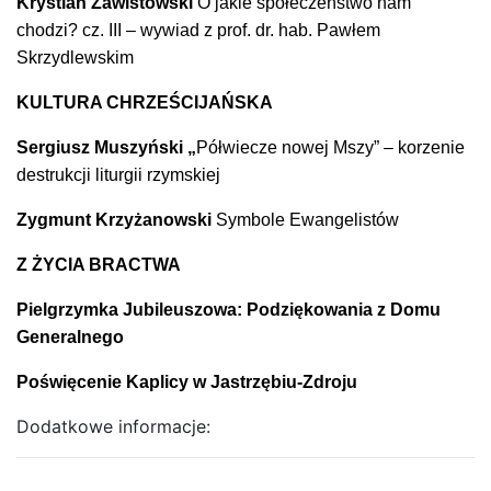
Krystian Zawistowski
O jakie społeczeństwo nam
chodzi? cz. III – wywiad z prof. dr. hab. Pawłem
Skrzydlewskim
KULTURA CHRZEŚCIJAŃSKA
Sergiusz Muszyński „
Półwiecze nowej Mszy” – korzenie
destrukcji liturgii rzymskiej
Zygmunt Krzyżanowski
Symbole Ewangelistów
Z ŻYCIA BRACTWA
Pielgrzymka Jubileuszowa: Podziękowania z Domu
Generalnego
Poświęcenie Kaplicy w Jastrzębiu-Zdroju
Dodatkowe informacje: