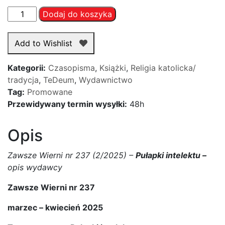
ilość
Dodaj do koszyka
Zawsze
Wierni
Add to Wishlist
nr
237
Kategorii:
Czasopisma
,
Książki
,
Religia katolicka/
(2/2025)
tradycja
,
TeDeum
,
Wydawnictwo
-
Tag:
Promowane
Pułapki
Przewidywany termin wysyłki:
48h
intelektu
Opis
Zawsze Wierni nr 237 (2/2025) –
Pułapki intelektu –
opis wydawcy
Zawsze Wierni nr 237
marzec – kwiecień 2025