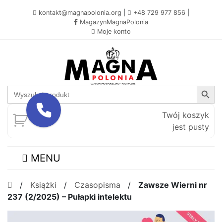
kontakt@magnapolonia.org
|
+48 729 977 856
|
MagazynMagnaPolonia
Moje konto
Search Button
Search
for:
Twój koszyk
jest pusty
MENU
/
Książki
/
Czasopisma
/
Zawsze Wierni nr
237 (2/2025) – Pułapki intelektu