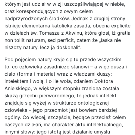
którym jest udział w wizji uszczęśliwiającej w niebie,
oraz korespondujących z owym celem
nadprzyrodzonych środków. Jednak z drugiej strony
istnieje elementarna katolicka zasada, obecna explicite
w dziełach św. Tomasza z Akwinu, która głosi, iż gratia
non tollit naturam, sed perficit, zatem że „łaska nie
niszczy natury, lecz ją doskonali”.
Pod pojęciem natury kryje się tu przede wszystkim
to, co człowieka zasadniczo stanowi – a więc dusza i
ciało (forma i materia) wraz z władzami duszy:
intelektem i wolą. I o ile wola, zdaniem Doktora
Anielskiego, w większym stopniu zraniona została
skazą grzechu pierworodnego, to jednak intelekt
znajduje się wyżej w strukturze ontologicznej
człowieka – jego przedmiot jest bowiem bardziej
ogólny. Co więcej, szczęście, będące przecież celem
naszych działań, ma charakter aktu intelektualnego,
innymi słowy: jego istotą jest działanie umysłu