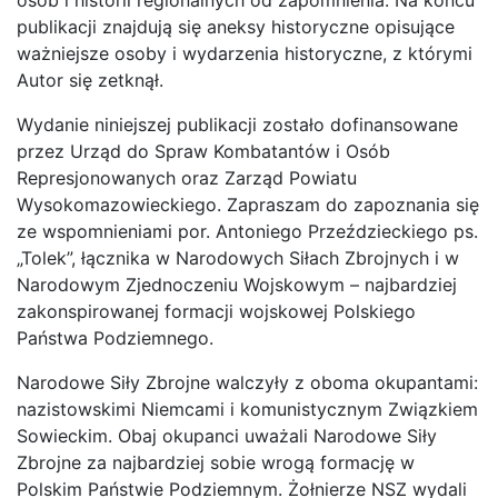
osób i historii regionalnych od zapomnienia. Na końcu
publikacji znajdują się aneksy historyczne opisujące
ważniejsze osoby i wydarzenia historyczne, z którymi
Autor się zetknął.
Wydanie niniejszej publikacji zostało dofinansowane
przez Urząd do Spraw Kombatantów i Osób
Represjonowanych oraz Zarząd Powiatu
Wysokomazowieckiego. Zapraszam do zapoznania się
ze wspomnieniami por. Antoniego Przeździeckiego ps.
„Tolek”, łącznika w Narodowych Siłach Zbrojnych i w
Narodowym Zjednoczeniu Wojskowym – najbardziej
zakonspirowanej formacji wojskowej Polskiego
Państwa Podziemnego.
Narodowe Siły Zbrojne walczyły z oboma okupantami:
nazistowskimi Niemcami i komunistycznym Związkiem
Sowieckim. Obaj okupanci uważali Narodowe Siły
Zbrojne za najbardziej sobie wrogą formację w
Polskim Państwie Podziemnym. Żołnierze NSZ wydali