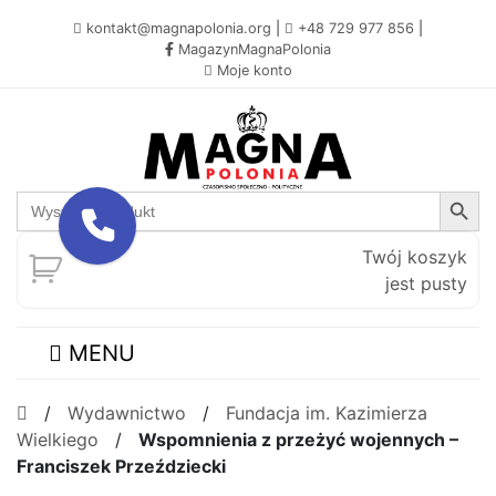
kontakt@magnapolonia.org
|
+48 729 977 856
|
MagazynMagnaPolonia
Moje konto
Search Button
Search
for:
Twój koszyk
jest pusty
MENU
/
Wydawnictwo
/
Fundacja im. Kazimierza
Wielkiego
/
Wspomnienia z przeżyć wojennych –
Franciszek Przeździecki