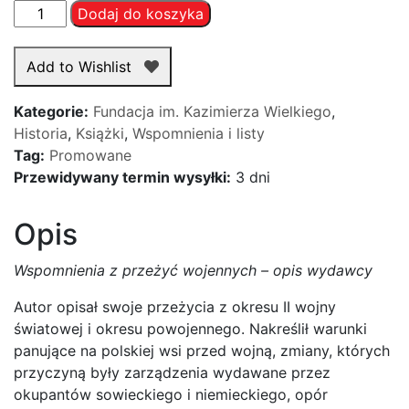
ilość
Dodaj do koszyka
Wspomnienia
z
Add to Wishlist
przeżyć
wojennych
Kategorie:
Fundacja im. Kazimierza Wielkiego
,
-
Historia
,
Książki
,
Wspomnienia i listy
Franciszek
Tag:
Promowane
Przeździecki
Przewidywany termin wysyłki:
3 dni
Opis
Wspomnienia z przeżyć wojennych – opis wydawcy
Autor opisał swoje przeżycia z okresu II wojny
światowej i okresu powojennego. Nakreślił warunki
panujące na polskiej wsi przed wojną, zmiany, których
przyczyną były zarządzenia wydawane przez
okupantów sowieckiego i niemieckiego, opór