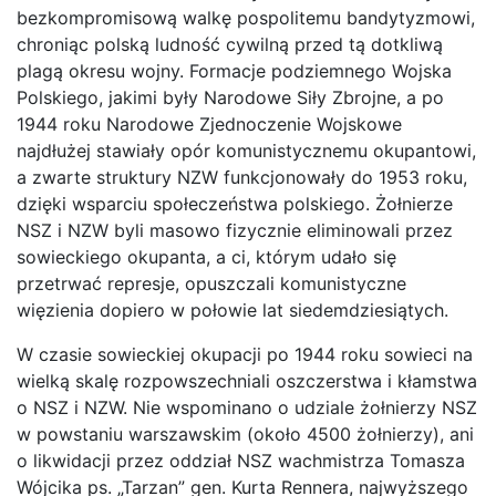
bezkompromisową walkę pospolitemu bandytyzmowi,
chroniąc polską ludność cywilną przed tą dotkliwą
plagą okresu wojny. Formacje podziemnego Wojska
Polskiego, jakimi były Narodowe Siły Zbrojne, a po
1944 roku Narodowe Zjednoczenie Wojskowe
najdłużej stawiały opór komunistycznemu okupantowi,
a zwarte struktury NZW funkcjonowały do 1953 roku,
dzięki wsparciu społeczeństwa polskiego. Żołnierze
NSZ i NZW byli masowo fizycznie eliminowali przez
sowieckiego okupanta, a ci, którym udało się
przetrwać represje, opuszczali komunistyczne
więzienia dopiero w połowie lat siedemdziesiątych.
W czasie sowieckiej okupacji po 1944 roku sowieci na
wielką skalę rozpowszechniali oszczerstwa i kłamstwa
o NSZ i NZW. Nie wspominano o udziale żołnierzy NSZ
w powstaniu warszawskim (około 4500 żołnierzy), ani
o likwidacji przez oddział NSZ wachmistrza Tomasza
Wójcika ps. „Tarzan” gen. Kurta Rennera, najwyższego