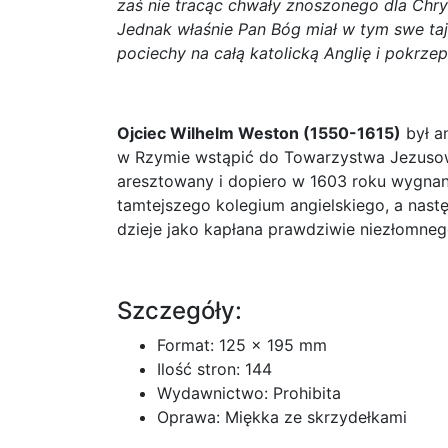
zaś nie tracąc chwały znoszonego dla Chrys
Jednak właśnie Pan Bóg miał w tym swe taj
pociechy na całą katolicką Anglię i pokrz
Ojciec Wilhelm Weston (1550-1615)
był an
w Rzymie wstąpić do Towarzystwa Jezusoweg
aresztowany i dopiero w 1603 roku wygnany z
tamtejszego kolegium angielskiego, a następ
dzieje jako kapłana prawdziwie niezłomneg
Szczegóły:
Format: 125 x 195 mm
Ilość stron: 144
Wydawnictwo: Prohibita
Oprawa: Miękka ze skrzydełkami