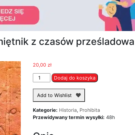
iętnik z czasów prześladowań
20,00
zł
ilość
Dodaj do koszyka
Wilhelm
Weston
Add to Wishlist
-
Pamiętnik
Kategorie:
Historia
,
Prohibita
z
Przewidywany termin wysyłki:
48h
czasów
prześladowań
angielskich