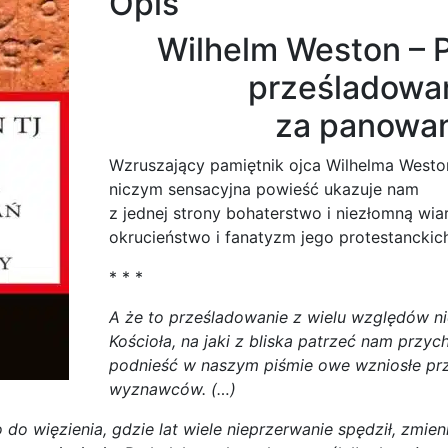
Opis
za
Wilhelm Weston – 
panowania
Elżbiety
prześladowań
za panowan
Wzruszający pamiętnik ojca Wilhelma Westona
niczym sensacyjna powieść ukazuje nam
z jednej strony bohaterstwo i niezłomną wiar
okrucieństwo i fanatyzm jego protestancki
* * *
A że to prześladowanie z wielu względów ni
Kościoła, na jaki z bliska patrzeć nam przyc
podnieść w naszym piśmie owe wzniosłe prz
wyznawców. (…)
do więzienia, gdzie lat wiele nieprzerwanie spędził, zmien