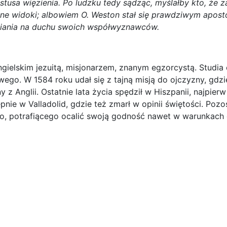
tusa więzienia. Po ludzku tedy sądząc, myślałby kto, że za
ne widoki; albowiem O. Weston stał się prawdziwym aposto
epiania na duchu swoich współwyznawców.
gielskim jezuitą, misjonarzem, znanym egzorcystą. Studia o
o. W 1584 roku udał się z tajną misją do ojczyzny, gdzie
 Anglii. Ostatnie lata życia spędził w Hiszpanii, najpierw w
nie w Valladolid, gdzie też zmarł w opinii świętości. Pozo
o, potrafiącego ocalić swoją godność nawet w warunkach d