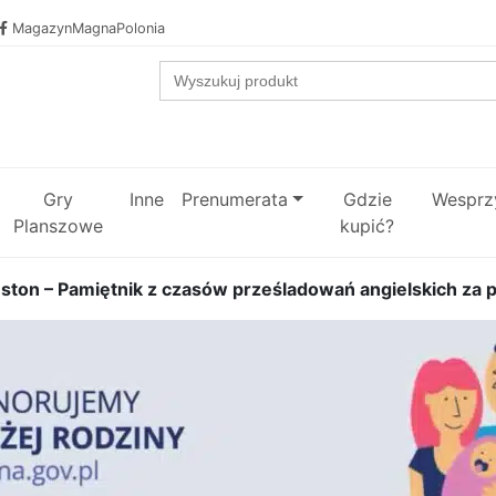
MagazynMagnaPolonia
Search
for:
Gry
Inne
Prenumerata
Gdzie
Wesprzy
Planszowe
kupić?
ton – Pamiętnik z czasów prześladowań angielskich za 