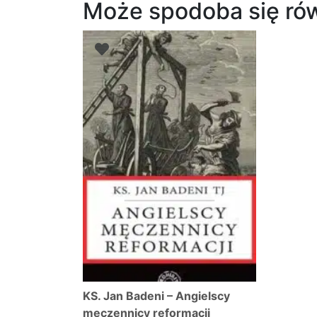
Może spodoba się ró
KS. Jan Badeni – Angielscy
męczennicy reformacji