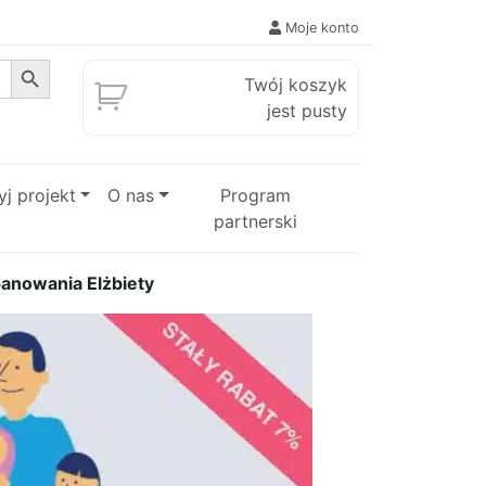
Moje konto
Search Button
Twój koszyk
jest pusty
j projekt
O nas
Program
partnerski
panowania Elżbiety