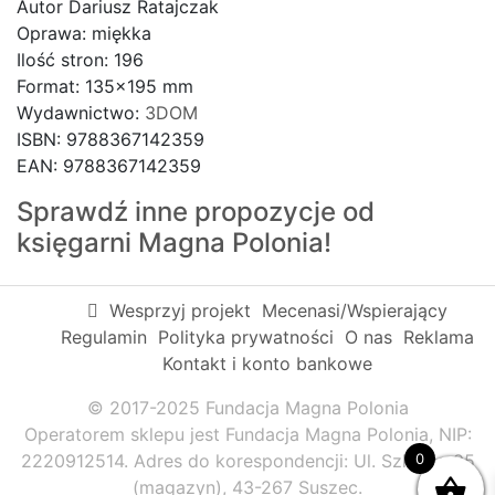
Autor Dariusz Ratajczak
Oprawa: miękka
Ilość stron: 196
Format: 135×195 mm
Wydawnictwo:
3DOM
ISBN: 9788367142359
EAN: 9788367142359
Sprawdź inne propozycje od
księgarni
Magna Polonia!
Wesprzyj projekt
Mecenasi/Wspierający
Regulamin
Polityka prywatności
O nas
Reklama
Kontakt i konto bankowe
© 2017-2025 Fundacja Magna Polonia
Operatorem sklepu jest Fundacja Magna Polonia, NIP:
0
2220912514. Adres do korespondencji: Ul. Szkolna 95
(magazyn), 43-267 Suszec.