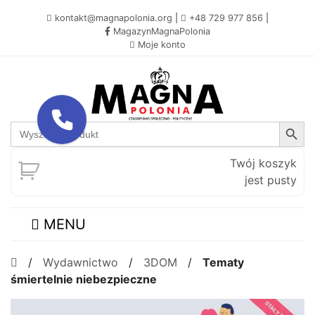
kontakt@magnapolonia.org
|
+48 729 977 856
|
MagazynMagnaPolonia
Moje konto
Search Button
Search
for:
Twój koszyk
jest pusty
MENU
/
Wydawnictwo
/
3DOM
/
Tematy
śmiertelnie niebezpieczne