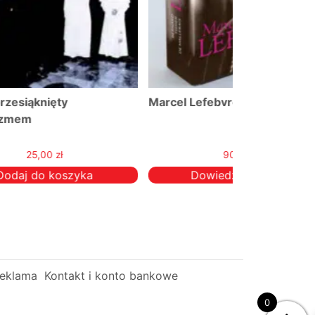
Marcel Lefebvre. Życie
Przekazałem
90,00
zł
Dowiedz się więcej
Dowie
eklama
Kontakt i konto bankowe
0