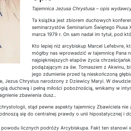
Tajemnica Jezusa Chrystusa – opis wydawc
Ta książka jest zbiorem duchowych konferen
seminarzystów Seminarium Świętego Piusa X
marca 1979 r. On sam nadał im tytuł, pod k
Kto lepiej niż arcybiskup Marcel Lefebvre, kt
mógłby nas wprowadzić w tajemnicę Pana n
najpiękniejszych etapów życia chrześcijań
podążającym za św. Tomaszem z Akwinu, bis
jego zdumienie przed tą nieskończoną głębią 
e, Jezus Chrystus narodzony z Dziewicy Maryi. W dwudzie
ogią duchową i pełną miłości pobożnością, wnikamy w inty
agnienie zbawienia dusz..
hrystologii, stąd pewne aspekty tajemnicy Zbawiciela nie z
odnoszą się do centralnej prawdy o unii hipostatycznej i
z powodu licznych podróży Arcybiskupa. Fakt ten stanowi 