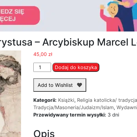
ystusa – Arcybiskup Marcel 
45,00
zł
ilość
Dodaj do koszyka
Tajemnica
Jezusa
Add to Wishlist
Chrystusa
-
Kategorii:
Książki
,
Religia katolicka/ tradycj
Arcybiskup
Tradycja/Masoneria/Judaizm/Islam
,
Wydawn
Marcel
Przewidywany termin wysyłki:
3 dni
Lefebvre
Opis