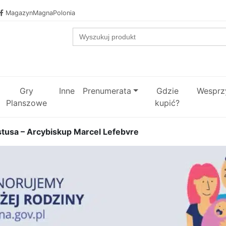
MagazynMagnaPolonia
Search
for:
Gry
Inne
Prenumerata
Gdzie
Wesprzy
Planszowe
kupić?
tusa – Arcybiskup Marcel Lefebvre