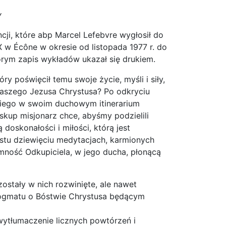
y
cji, które abp Marcel Lefebvre wygłosił do
 w Écône w okresie od listopada 1977 r. do
tórym zapis wykładów ukazał się drukiem.
óry poświęcił temu swoje życie, myśli i siły,
aszego Jezusa Chrystusa? Po odkryciu
skiego w swoim duchowym itinerarium
kup misjonarz chce, abyśmy podzielili
doskonałości i miłości, którą jest
stu dziewięciu medytacjach, karmionych
mność Odkupiciela, w jego ducha, płonącą
ostały w nich rozwinięte, ale nawet
 dogmatu o Bóstwie Chrystusa będącym
wytłumaczenie licznych powtórzeń i