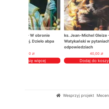
 obronie
ks. Jean-Michel Gleize – II Sobór
Podró
zieło abpa
Watykański w pytaniach i
odpowiedziach
40,00
zł
więcej
Dodaj do koszyka
Wesprzyj projekt
Mecena