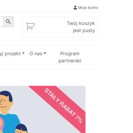
Moje konto
Search Button
Twój koszyk
jest pusty
j projekt
O nas
Program
partnerski