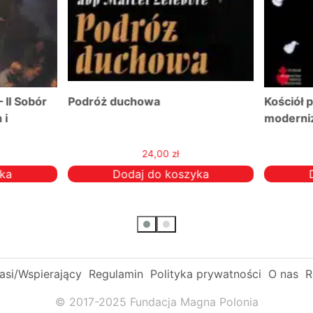
ż duchowa
Kościół przesiąknięty
modernizmem
24,00
zł
25,00
zł
Dodaj do koszyka
Dodaj do koszyka
si/Wspierający
Regulamin
Polityka prywatności
O nas
R
© 2017-2025 Fundacja Magna Polonia