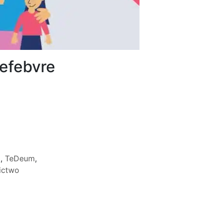
Lefebvre
a
,
TeDeum
,
ictwo