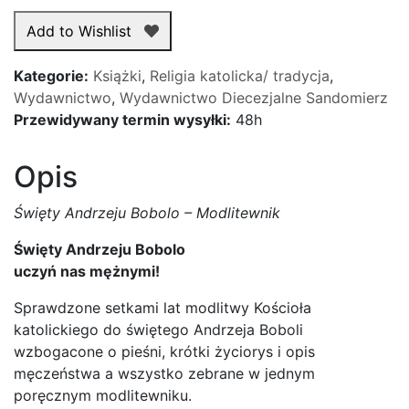
Andrzeju
Add to Wishlist
Bobolo
-
Kategorie:
Książki
,
Religia katolicka/ tradycja
,
Modlitewnik
Wydawnictwo
,
Wydawnictwo Diecezjalne Sandomierz
[miękka
Przewidywany termin wysyłki:
48h
opr.]
Opis
Święty Andrzeju Bobolo – Modlitewnik
Święty Andrzeju Bobolo
uczyń nas mężnymi!
Sprawdzone setkami lat modlitwy Kościoła
katolickiego do świętego Andrzeja Boboli
wzbogacone o pieśni, krótki życiorys i opis
męczeństwa a wszystko zebrane w jednym
poręcznym modlitewniku.