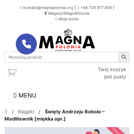
kontakt@magnapolonia.org
|
+48 729 977 856
|
MagazynMagnaPolonia
Moje konto
Search Button
Search
for:
Twój koszyk
jest pusty
MENU
/
Książki
/
Święty Andrzeju Bobolo –
Modlitewnik [miękka opr.]