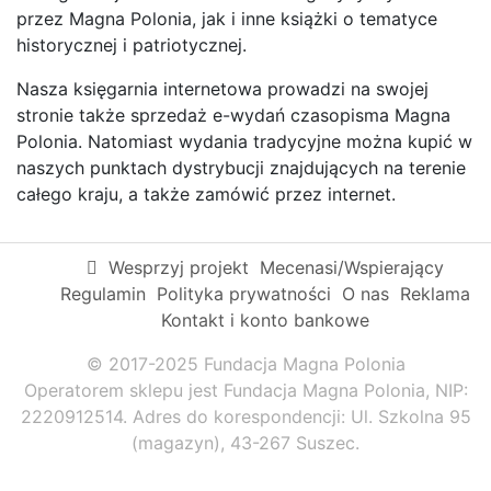
przez Magna Polonia, jak i inne książki o tematyce
historycznej i patriotycznej.
Nasza księgarnia internetowa prowadzi na swojej
stronie także sprzedaż e-wydań czasopisma Magna
Polonia. Natomiast wydania tradycyjne można kupić w
naszych punktach dystrybucji znajdujących na terenie
całego kraju, a także zamówić przez internet.
Wesprzyj projekt
Mecenasi/Wspierający
Regulamin
Polityka prywatności
O nas
Reklama
Kontakt i konto bankowe
© 2017-2025 Fundacja Magna Polonia
Operatorem sklepu jest Fundacja Magna Polonia, NIP:
2220912514. Adres do korespondencji: Ul. Szkolna 95
(magazyn), 43-267 Suszec.