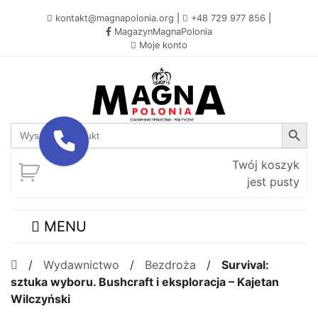
kontakt@magnapolonia.org
|
+48 729 977 856
|
MagazynMagnaPolonia
Moje konto
Search Button
Search
for:
Twój koszyk
jest pusty
MENU
/
Wydawnictwo
/
Bezdroża
/
Survival:
sztuka wyboru. Bushcraft i eksploracja – Kajetan
Wilczyński