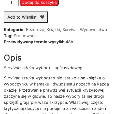
ilość
Dodaj do koszyka
Survival:
sztuka
Add to Wishlist
wyboru.
Bushcraft
Kategorie:
Bezdroża
,
Książki
,
Survival
,
Wydawnictwo
i
Tag:
Promowane
eksploracja
Przewidywany termin wysyłki:
48h
–
Kajetan
Opis
Wilczyński
Survival: sztuka wyboru – opis wydawcy
Survival: sztuka wyboru
to nie jest kolejna książka o
wypoczynku w hamaku i dwudziestu nożach na każdą
okazję. Przetrwanie prawdziwej sytuacji kryzysowej
zaczyna się w głowie. To nasze wybory (a nie drogi
sprzęt!) grają pierwsze skrzypce. Właściwej, często
krytycznej decyzji nie podejmie za właściciela żaden