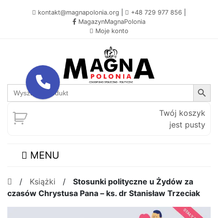
kontakt@magnapolonia.org
|
+48 729 977 856
|
MagazynMagnaPolonia
Moje konto
Search Button
Search
for:
Twój koszyk
jest pusty
MENU
/
Książki
/
Stosunki polityczne u Żydów za
czasów Chrystusa Pana – ks. dr Stanisław Trzeciak