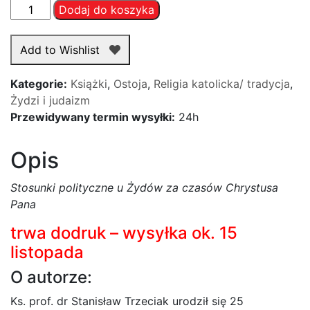
ilość
Dodaj do koszyka
Stosunki
polityczne
Add to Wishlist
u
Żydów
Kategorie:
Książki
,
Ostoja
,
Religia katolicka/ tradycja
,
za
Żydzi i judaizm
czasów
Przewidywany termin wysyłki:
24h
Chrystusa
Pana
Opis
-
ks.
Stosunki polityczne u Żydów za czasów Chrystusa
dr
Pana
Stanisław
Trzeciak
trwa dodruk – wysyłka ok. 15
listopada
O autorze:
Ks. prof. dr Stanisław Trzeciak urodził się 25