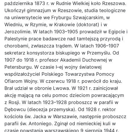
października 1873 r. w Rudnie Wielkiej koło Rzeszowa.
Ukończył gimnazjum w Rzeszowie, studia teologiczne
na uniwersytecie we Fryburgu Szwajcarskim, w
Wiedniu, w Rzymie, w Krakowie (doktorat) i w
Jerozolimie. W latach 1903–1905 prowadził w Egipcie i
Palestynie prace badawcze nad tamtejszą przyrodą i
chorobami, zwłaszcza trądem. W latach 1906–1907
sekretarz konsystorza biskupiego w Przemyślu. Od
1907 do 1918 r. profesor Akademii Duchownej w
Petersburgu. W czasie I–ej wojny światowej
współzałożyciel Polskiego Towarzystwa Pomocy
Ofiarom Wojny. W czerwcu 1918 r. powrócił do kraju.
Brał udział w obronie Lwowa. W 1921 r. zainicjował
akcję mającą na celu pomoc dzieciom powracającym
z Rosji. W latach 1923–1928 proboszcz w parafii w
Dębowcu (diecezja przemyska). Od 1928 r. rektor
kościoła św. Jacka w Warszawie, następnie proboszcz
parafii św. Antoniego. Zginął od niemieckiej kuli w
czasie powstania warszawskiego 9 sierpnia 1944 r.