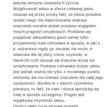
jedynie okropne cierpienia fi zyczne.
Wyjątkowość seksu w sferze cielesnej jasno
okazuje się przez prosty fakt, że nasza postawa
wobec niego ma nieporównanie większe
znaczenie moralne aniżeli postawa względem
innych pragnień zmysłowych. Poddanie się
popędowi seksualnemu gwoli samej tylko
przyjemności kala człowieka w sposób, w jaki n.
p. obżarstwo nigdy go zbrukać nie może. A
właściwa dla tej sfery cnota, czystość, w
hierarchii cnót sytuuje się znacznie wyżej niż
umiarkowanie. Postawa człowieka wobec seksu
jest jednak ważna nie tylko z moralnego punktu
widzenia, ale ma również znaczenie dla całej jego
osobowości. Wynika to z dwóch czynników:
pierwszy, to fakt, że ciało i dusza spotykają się
tutaj w sposób szczególny. Drugim jest
wyjątkowa intymność seksu.
Oprócz głębi życie płciowe posiada