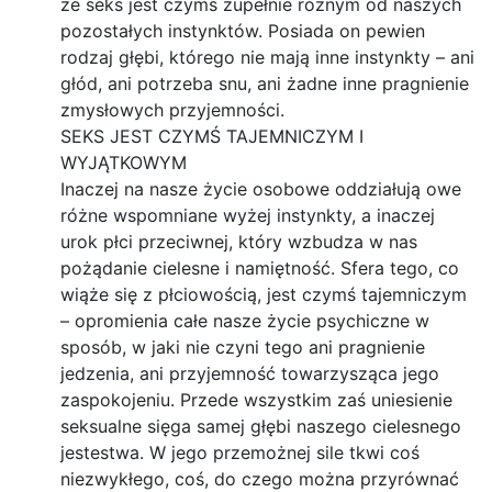
że seks jest czymś zupełnie różnym od naszych
pozostałych instynktów. Posiada on pewien
rodzaj głębi, którego nie mają inne instynkty – ani
głód, ani potrzeba snu, ani żadne inne pragnienie
zmysłowych przyjemności.
SEKS JEST CZYMŚ TAJEMNICZYM I
WYJĄTKOWYM
Inaczej na nasze życie osobowe oddziałują owe
różne wspomniane wyżej instynkty, a inaczej
urok płci przeciwnej, który wzbudza w nas
pożądanie cielesne i namiętność. Sfera tego, co
wiąże się z płciowością, jest czymś tajemniczym
– opromienia całe nasze życie psychiczne w
sposób, w jaki nie czyni tego ani pragnienie
jedzenia, ani przyjemność towarzysząca jego
zaspokojeniu. Przede wszystkim zaś uniesienie
seksualne sięga samej głębi naszego cielesnego
jestestwa. W jego przemożnej sile tkwi coś
niezwykłego, coś, do czego można przyrównać