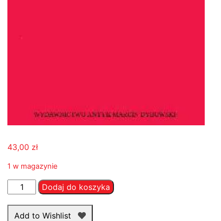
43,00
zł
1 w magazynie
ilość
Dodaj do koszyka
Seksedukacja
Add to Wishlist