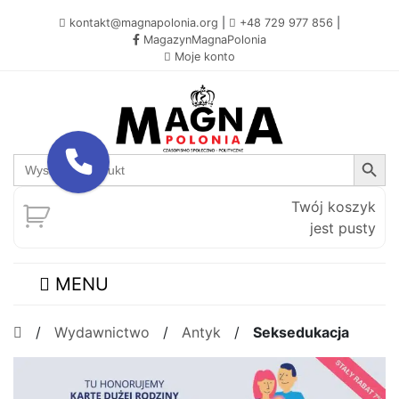
kontakt@magnapolonia.org
|
+48 729 977 856
|
MagazynMagnaPolonia
Moje konto
Search Button
Search
for:
Twój koszyk
jest pusty
MENU
/
Wydawnictwo
/
Antyk
/
Seksedukacja