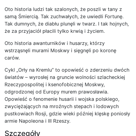
Oto historia ludzi tak szalonych, że poszli w tany z
samą Śmiercią. Tak zuchwałych, że uwiedli Fortunę.
Tak dumnych, że diabłu plunęli w twarz. I tak hojnych,
że za przyjaciół płacili tylko krwią i życiem.
Oto historia awanturników i husarzy, którzy
wstrząsnęli murami Moskwy i sięgnęli po koronę
carów.
Cykl „Orły na Kremlu” to opowieść o zderzeniu dwóch
światów – wyrosłej na gruncie wolności szlacheckiej
Rzeczypospolitej i ksenofobicznej Moskwy,
odgrodzonej od Europy murem prawosławia.
Opowieść o fenomenie husarii i wojska polskiego,
zwyciężających na mroźnych stepach i lodowych
pustkowiach Rosji, gdzie wieki później klęskę poniosły
armie Napoleona i III Rzeszy.
Szczegóły