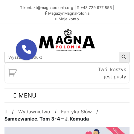
kontakt@magnapolonia.org
|
+48 729 977 856
|
MagazynMagnaPolonia
Moje konto
Search Button
Search
for:
Twój koszyk
jest pusty
MENU
/
Wydawnictwo
/
Fabryka Słów
/
Samozwaniec. Tom 3-4 – J. Komuda