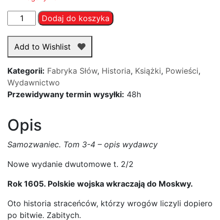
ilość
Dodaj do koszyka
Samozwaniec.
Tom
Add to Wishlist
3-
4
Kategorii:
Fabryka Słów
,
Historia
,
Książki
,
Powieści
,
–
Wydawnictwo
J.
Przewidywany termin wysyłki:
48h
Komuda
Opis
Samozwaniec. Tom 3-4 – opis wydawcy
Nowe wydanie dwutomowe t. 2/2
Rok 1605. Polskie wojska wkraczają do Moskwy.
Oto historia straceńców, którzy wrogów liczyli dopiero
po bitwie. Zabitych.