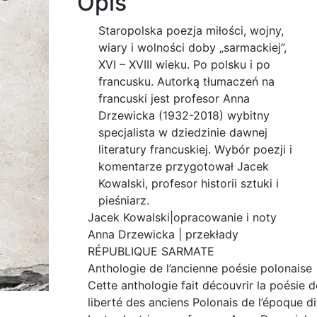
Opis
Staropolska poezja miłości, wojny,
wiary i wolności doby „sarmackiej”,
XVI – XVIII wieku. Po polsku i po
francusku. Autorką tłumaczeń na
francuski jest profesor Anna
Drzewicka (1932-2018) wybitny
specjalista w dziedzinie dawnej
literatury francuskiej. Wybór poezji i
komentarze przygotował Jacek
Kowalski, profesor historii sztuki i
pieśniarz.
Jacek Kowalski|opracowanie i noty
Anna Drzewicka | przekłady
RÉPUBLIQUE SARMATE
Anthologie de l’ancienne poésie polonaise
Cette anthologie fait découvrir la poésie de
liberté des anciens Polonais de l’époque dit