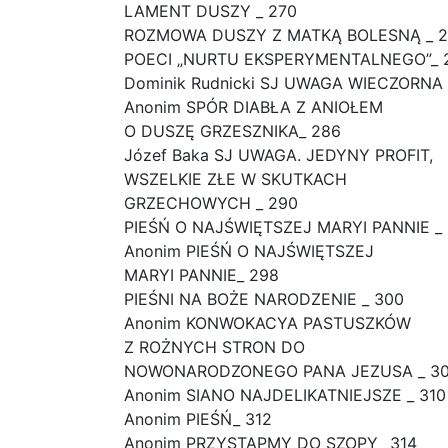
LAMENT DUSZY _ 270
ROZMOWA DUSZY Z MATKĄ BOLESNĄ _ 2
POECI „NURTU EKSPERYMENTALNEGO”_ 
Dominik Rudnicki SJ UWAGA WIECZORNA 
Anonim SPÓR DIABŁA Z ANIOŁEM
O DUSZĘ GRZESZNIKA_ 286
Józef Baka SJ UWAGA. JEDYNY PROFIT,
WSZELKIE ZŁE W SKUTKACH
GRZECHOWYCH _ 290
PIEŚŃ O NAJŚWIĘTSZEJ MARYI PANNIE _
Anonim PIEŚŃ O NAJŚWIĘTSZEJ
MARYI PANNIE_ 298
PIEŚNI NA BOŻE NARODZENIE _ 300
Anonim KONWOKACYA PASTUSZKÓW
Z ROŻNYCH STRON DO
NOWONARODZONEGO PANA JEZUSA _ 3
Anonim SIANO NAJDELIKATNIEJSZE _ 310
Anonim PIEŚŃ_ 312
Anonim PRZYSTĄPMY DO SZOPY_ 314