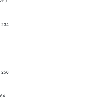
SZEJ
 234
 256
264