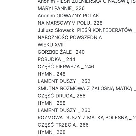
Anonim PIEŚŃ ŻOŁNIERSKA O NAJŚWIĘT
MARYI PANNIE_ 226
Anonim ODWAŻNY POLAK
NA MARSOWYM POLU_ 228
Juliusz Słowacki PIEŚŃ KONFEDERATÓW _
NABOŻNOŚĆ POWSZEDNIA
WIEKU XVIII
GORZKIE ŻALE_ 240
POBUDKA _ 244
CZĘŚĆ PIERWSZA _ 246
HYMN_ 248
LAMENT DUSZY _ 252
SMUTNA ROZMOWA Z ŻAŁOSNĄ MATKĄ _
CZĘŚĆ DRUGA_ 258
HYMN_ 258
LAMENT DUSZY _ 260
ROZMOWA DUSZY Z MATKĄ BOLESNĄ _ 
CZĘŚĆ TRZECIA_ 266
HYMN_ 268