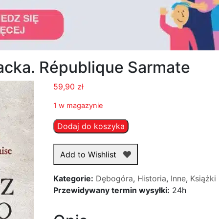
acka. République Sarmate
59,90
zł
1 w magazynie
ilość
Dodaj do koszyka
Rzeczpospolita
Sarmacka.
Add to Wishlist
République
Sarmate
Kategorie:
Dębogóra
,
Historia
,
Inne
,
Książki
Przewidywany termin wysyłki:
24h