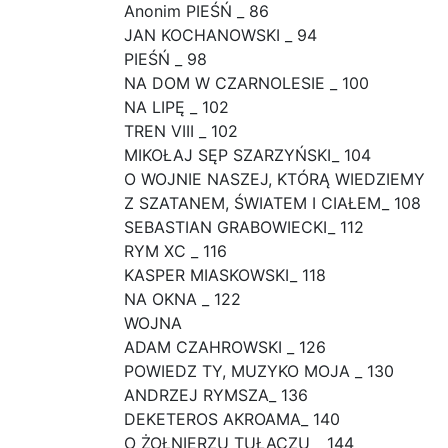
Anonim PIEŚŃ _ 86
JAN KOCHANOWSKI _ 94
PIEŚŃ _ 98
NA DOM W CZARNOLESIE _ 100
NA LIPĘ _ 102
TREN VIII _ 102
MIKOŁAJ SĘP SZARZYŃSKI_ 104
O WOJNIE NASZEJ, KTÓRĄ WIEDZIEMY
Z SZATANEM, ŚWIATEM I CIAŁEM_ 108
SEBASTIAN GRABOWIECKI_ 112
RYM XC _ 116
KASPER MIASKOWSKI_ 118
NA OKNA _ 122
WOJNA
ADAM CZAHROWSKI _ 126
POWIEDZ TY, MUZYKO MOJA _ 130
ANDRZEJ RYMSZA_ 136
DEKETEROS AKROAMA_ 140
O ŻOŁNIERZU TUŁACZU _ 144