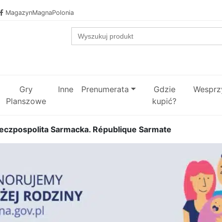
MagazynMagnaPolonia
Search
for:
Gry
Inne
Prenumerata
Gdzie
Wesprzy
Planszowe
kupić?
eczpospolita Sarmacka. République Sarmate