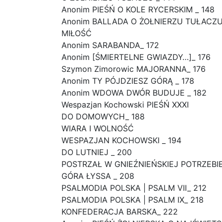
Anonim PIEŚŃ O KOLE RYCERSKIM _ 148
Anonim BALLADA O ŻOŁNIERZU TUŁACZU
MIŁOŚĆ
Anonim SARABANDA_ 172
Anonim [ŚMIERTELNE GWIAZDY…]_ 176
Szymon Zimorowic MAJORANNA_ 176
Anonim TY PÓJDZIESZ GÓRĄ _ 178
Anonim WDOWA DWÓR BUDUJE _ 182
Wespazjan Kochowski PIEŚŃ XXXI
DO DOMOWYCH_ 188
WIARA I WOLNOŚĆ
WESPAZJAN KOCHOWSKI _ 194
DO LUTNIEJ _ 200
POSTRZAŁ W GNIEŹNIEŃSKIEJ POTRZEBIE
GÓRA ŁYSSA _ 208
PSALMODIA POLSKA | PSALM VII_ 212
PSALMODIA POLSKA | PSALM IX_ 218
KONFEDERACJA BARSKA_ 222