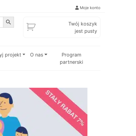
Moje konto
Search Button
Twój koszyk
jest pusty
j projekt
O nas
Program
partnerski