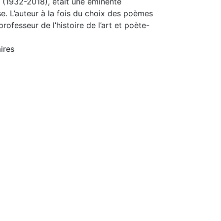
 (1932-2018), était une éminente
ise. L’auteur à la fois du choix des poèmes
ofesseur de l’histoire de l’art et poète-
ires