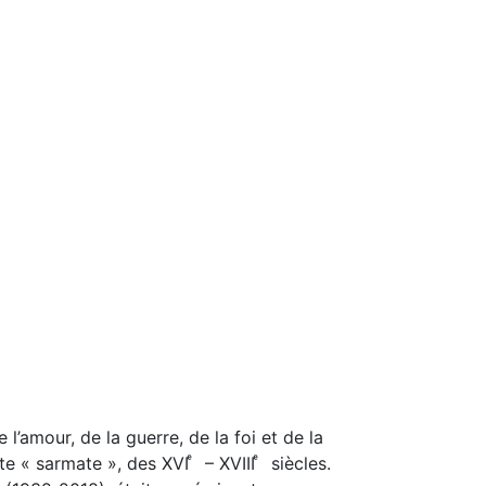
 l’amour, de la guerre, de la foi et de la
e « sarmate », des XVI ͤ – XVIII ͤ siècles.