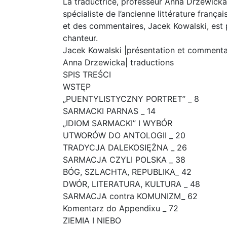
La traductrice, professeur Anna Drzewicka
spécialiste de l’ancienne littérature frança
et des commentaires, Jacek Kowalski, est pr
chanteur.
Jacek Kowalski |présentation et commenta
Anna Drzewicka| traductions
SPIS TREŚCI
WSTĘP
„PUENTYLISTYCZNY PORTRET” _ 8
SARMACKI PARNAS _ 14
„IDIOM SARMACKI” I WYBÓR
UTWORÓW DO ANTOLOGII _ 20
TRADYCJA DALEKOSIĘŻNA _ 26
SARMACJA CZYLI POLSKA _ 38
BÓG, SZLACHTA, REPUBLIKA_ 42
DWÓR, LITERATURA, KULTURA _ 48
SARMACJA contra KOMUNIZM_ 62
Komentarz do Appendixu _ 72
ZIEMIA I NIEBO