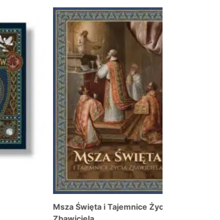
Msza Święta i Tajemnice Życia
Mszał Rzyms
Zbawiciela