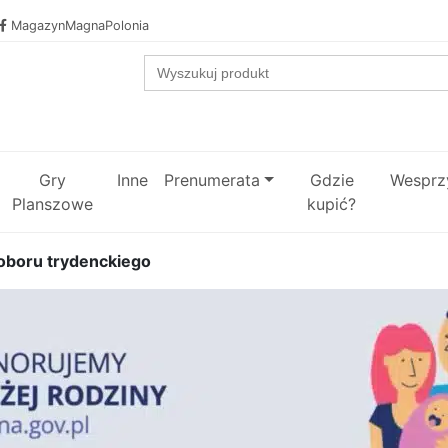
MagazynMagnaPolonia
Search
for:
Gry
Inne
Prenumerata
Gdzie
Wesprzy
Planszowe
kupić?
oboru trydenckiego