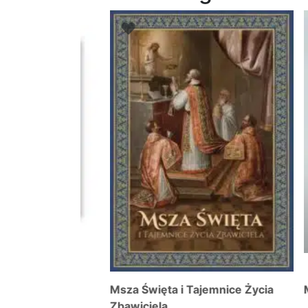
 w
Msza Święta i Tajemnice Życia
Mszał
h
Zbawiciela