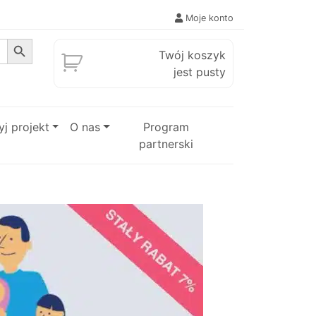
Moje konto
Search Button
Twój koszyk
jest pusty
j projekt
O nas
Program
partnerski