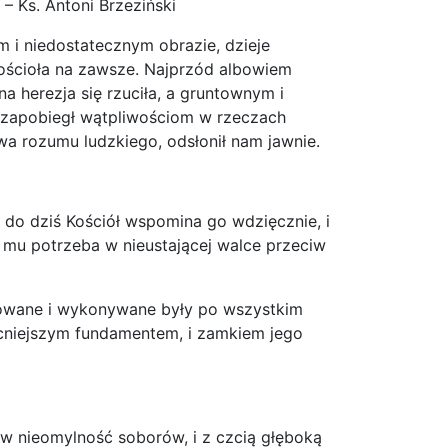
– Ks. Antoni Brzeziński
m i niedostatecznym obrazie, dzieje
 Kościoła na zawsze. Najprzód albowiem
na herezja się rzuciła, a gruntownym i
 zapobiegł wątpliwościom w rzeczach
wa rozumu ludzkiego, odsłonił nam jawnie.
 a do dziś Kościół wspomina go wdzięcznie, i
ch mu potrzeba w nieustającej walce przeciw
howane i wykonywane były po wszystkim
ocniejszym fundamentem, i zamkiem jego
ą w nieomylność soborów, i z czcią głęboką