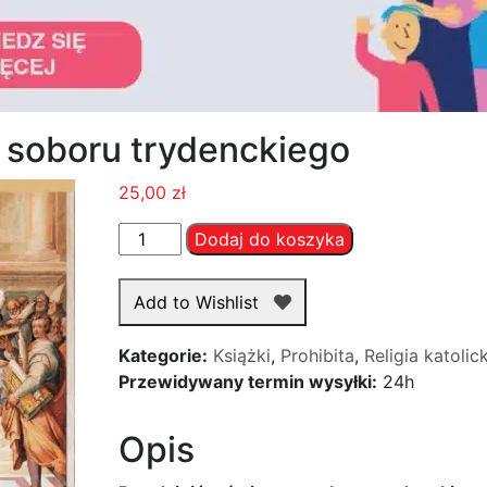
 soboru trydenckiego
25,00
zł
ilość
Dodaj do koszyka
Rys
dziejów
Add to Wishlist
świętego
soboru
Kategorie:
Książki
,
Prohibita
,
Religia katolic
trydenckiego
Przewidywany termin wysyłki:
24h
Opis