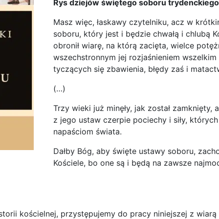
Rys dziejów świętego soboru trydenckiego
Masz więc, łaskawy czytelniku, acz w krótki
soboru, który jest i będzie chwałą i chlubą
obronił wiarę, na którą zacięta, wielce potęż
wszechstronnym jej rozjaśnieniem wszelkim
tyczących się zbawienia, błędy zaś i matact
(…)
Trzy wieki już minęły, jak został zamknięty,
z jego ustaw czerpie pociechy i siły, który
napaściom świata.
Dałby Bóg, aby święte ustawy soboru, zac
Kościele, bo one są i będą na zawsze najm
orii kościelnej, przystępujemy do pracy niniejszej z wiar