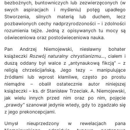
bezbożnych, buntowniczych lub zezwierzęconych (w
swych aspiracjach i myśleniu) potęg upadłego
Stworzenia, silnych materią lub duchem, lecz
pozbawionych cechy nadprzyrodzoności – i zdolności
rozumienia tejże. Jedną z opisywanych tu mocy są
oświeceniowa oraz postoświeceniowa nauka.
Pan Andrzej Niemojewski, niesławny bohater
książeczki
Rozwój naturalny chrystianizmu…
, ciałem i
duszą oddany był walce z „antynaukową fikcją” – z
religią chrześcijańską. Jego tezy – manipulujące
źródłami lub wprost kłamliwe, często po prostu
niemądre – obalił ostatecznie autor niniejszej
książeczki – ks. dr Stanisław Trzeciak. A. Niemojewski,
jak wielu innych przed nim oraz po nim, pojęcie
„prawdy” szanował jedynie wtedy, gdy to zgadzało się
z jego prekoncepcjami.
Umysł nieuprzedzony w rewelacjach pana