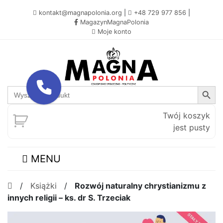
kontakt@magnapolonia.org
|
+48 729 977 856
|
MagazynMagnaPolonia
Moje konto
Search Button
Search
for:
Twój koszyk
jest pusty
MENU
/
Książki
/
Rozwój naturalny chrystianizmu z
innych religii – ks. dr S. Trzeciak