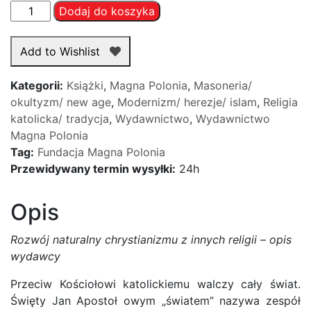
ilość
Dodaj do koszyka
Rozwój
naturalny
Add to Wishlist
chrystianizmu
z
Kategorii:
Książki
,
Magna Polonia
,
Masoneria/
innych
okultyzm/ new age
,
Modernizm/ herezje/ islam
,
Religia
religii
katolicka/ tradycja
,
Wydawnictwo
,
Wydawnictwo
-
Magna Polonia
ks.
Tag:
Fundacja Magna Polonia
dr
Przewidywany termin wysyłki:
24h
S.
Trzeciak
Opis
Rozwój naturalny chrystianizmu z innych religii – opis
wydawcy
Przeciw Kościołowi katolickiemu walczy cały świat.
Święty Jan Apostoł owym „światem” nazywa zespół