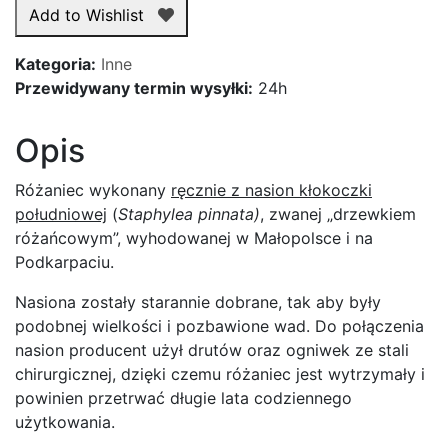
dziesiątek
Add to Wishlist
z
nasion
Kategoria:
Inne
kłokoczki
Przewidywany termin wysyłki:
24h
południowej
Opis
Różaniec wykonany
ręcznie z nasion kłokoczki
południowej
(
Staphylea pinnata)
, zwanej „drzewkiem
różańcowym”, wyhodowanej w Małopolsce i na
Podkarpaciu.
Nasiona zostały starannie dobrane, tak aby były
podobnej wielkości i pozbawione wad. Do połączenia
nasion producent użył drutów oraz ogniwek ze stali
chirurgicznej, dzięki czemu różaniec jest wytrzymały i
powinien przetrwać długie lata codziennego
użytkowania.