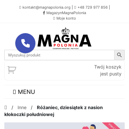
kontakt@magnapolonia.org
|
+48 729 977 856
|
MagazynMagnaPolonia
Moje konto
Search Button
Search
for:
Twój koszyk
jest pusty
MENU
/
Inne
/
Różaniec, dziesiątek z nasion
kłokoczki południowej