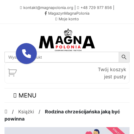
kontakt@magnapolonia.org
|
+48 729 977 856
|
MagazynMagnaPolonia
Moje konto
Search Button
Search
for:
Twój koszyk
jest pusty
MENU
/
Książki
/
Rodzina chrześcijańska jaką być
powinna