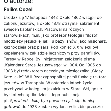
O autorze:
Feliks Cozel
Urodził się 17 listopada 1847. Około 1862 wstąpił do
zakonu jezuitów, a około 1878 otrzymał sakrament
święceń kapłańskich. Pracował na różnych
stanowiskach, m.in. jako profesor teologii i filozofii
młodzieży jezuickiej jak i u bazylianów, jako misjonarz,
kaznodzieja oraz pisarz. Pod koniec XIX wieku był
kapelanem w zakładzie leczniczym przy parafii św.
Teresy w Rabce. Był inicjatorem założenia pisma
„Kalendarz Serca Jezusowego” w 1904. Od 1905 do
1908 był redaktorem naczelnym miesięcznika „Głosy
Katolickie”. W II Rzeczypospolitej pełnił funkcję rektora
jezuitów w Tarnopolu. W ostatnich latach życia
przebywał w kolegium jezuickim w Starej Wsi, gdzie
był katechetą dla dzieci. Jego publikacja
pt.
Spowiedź. Jaką być powinna i jak się do niej
gotować
do 1928 została wydana w liczbie przeszło