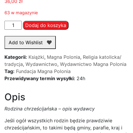
36,00
zł
63 w magazynie
ilość
Dodaj do koszyka
Rodzina
chrześcijańska
Add to Wishlist
jaką
być
Kategorii:
Książki
,
Magna Polonia
,
Religia katolicka/
powinna
tradycja
,
Wydawnictwo
,
Wydawnictwo Magna Polonia
Tag:
Fundacja Magna Polonia
Przewidywany termin wysyłki:
24h
Opis
Rodzina chrześcijańska – opis wydawcy
Jeśli ogół wszystkich rodzin będzie prawdziwie
chrześcijańskim, to takimi będą gminy, parafie, kraj i