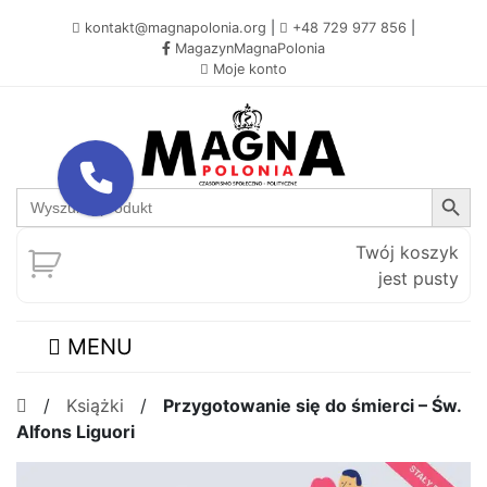
kontakt@magnapolonia.org
|
+48 729 977 856
|
MagazynMagnaPolonia
Moje konto
Search Button
Search
for:
Twój koszyk
jest pusty
MENU
/
Książki
/
Przygotowanie się do śmierci – Św.
Alfons Liguori