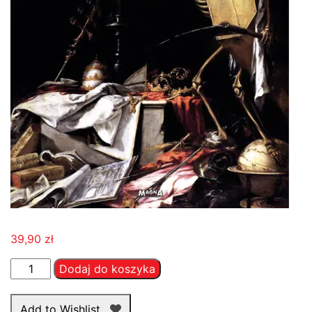
39,90
zł
ilość
Dodaj do koszyka
Przygotowanie
się
Add to Wishlist