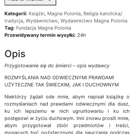
do
śmierci
Kategorii:
Książki
,
Magna Polonia
,
Religia katolicka/
-
tradycja
,
Wydawnictwo
,
Wydawnictwo Magna Polonia
Św.
Tag:
Fundacja Magna Polonia
Alfons
Przewidywany termin wysyłki:
24h
Liguori
Opis
Przygotowanie się do śmierci – opis wydawcy
ROZMYŚLANIA NAD ODWIECZNYMI PRAWDAMI
UŻYTECZNE TAK ŚWIECKIM, JAK I DUCHOWNYM
Niektórzy żądali ode mnie, abym napisał książkę o
rozmyślaniach nad prawdami odwiecznymi dla dusz,
ku ich lepszemu w nich ugruntowaniu i ku ich
postępowi w życiu duchowym. Inni znowu prosili mnie,
abym przygotował zbiór przedmiotów i treści,
mogących być pożytecznymi dla nauczania podczas