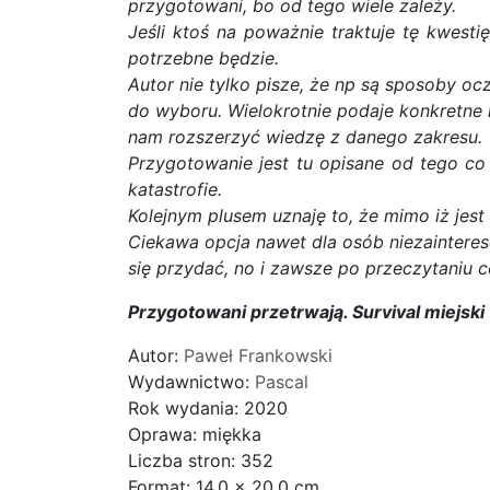
przygotowani, bo od tego wiele zależy.
Jeśli ktoś na poważnie traktuje tę kwest
potrzebne będzie.
Autor nie tylko pisze, że np są sposoby oc
do wyboru. Wielokrotnie podaje konkretne
nam rozszerzyć wiedzę z danego zakresu.
Przygotowanie jest tu opisane od tego c
katastrofie.
Kolejnym plusem uznaję to, że mimo iż jest
Ciekawa opcja nawet dla osób niezainteres
się przydać, no i zawsze po przeczytaniu c
Przygotowani przetrwają. Survival miejski
Autor:
Paweł Frankowski
Wydawnictwo:
Pascal
Rok wydania: 2020
Oprawa: miękka
Liczba stron: 352
Format: 14.0 x 20.0 cm