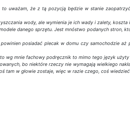
ię to uważam, że z tą pozycją będzie w stanie zaopatrz
zyszczania wody, ale wymienia je ich wady i zalety, koszt
 modele danego sprzętu. Jest mnóstwo podanych stron, któ
o powinien posiadać plecak w domu czy samochodzie aż p
 to wg mnie fachowy podręcznik to mimo tego język użyty j
owanych, bo niektóre rzeczy nie wymagają wielkiego nakła
oś tam w głowie zostaje, więc w razie czego, coś wiedzieć