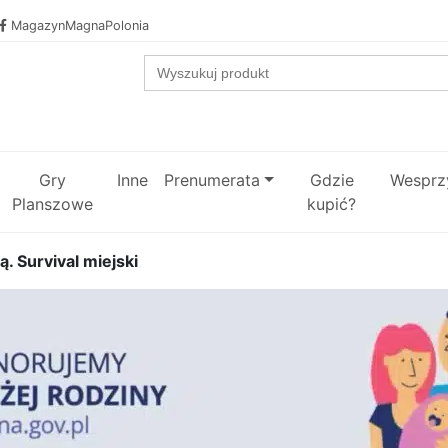
MagazynMagnaPolonia
Search
for:
Gry
Inne
Prenumerata
Gdzie
Wesprzy
Planszowe
kupić?
. Survival miejski