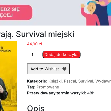
ją. Survival miejski
44,90
zł
ilość
Dodaj do koszyka
Przygotowani
przetrwają.
Add to Wishlist
Survival
miejski
Kategorie:
Książki
,
Pascal
,
Survival
,
Wydawn
Tag:
Promowane
Przewidywany termin wysyłki:
48h
Opis