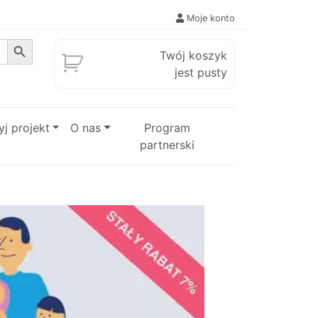
Moje konto
Search Button
Twój koszyk
jest pusty
j projekt
O nas
Program
partnerski