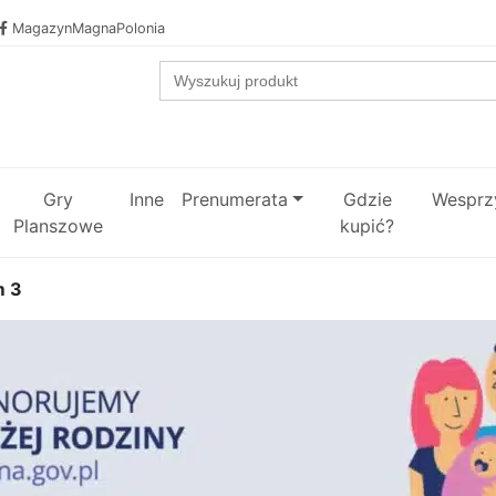
MagazynMagnaPolonia
Search
for:
Gry
Inne
Prenumerata
Gdzie
Wesprzy
Planszowe
kupić?
m 3