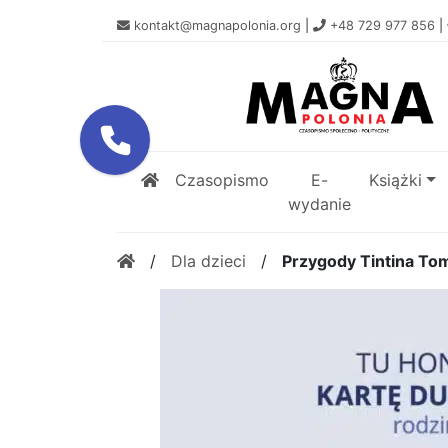
kontakt@magnapolonia.org
|
+48 729 977 856
|
Czasopismo
E-
Książki
wydanie
/
Dla dzieci
/
Przygody Tintina To