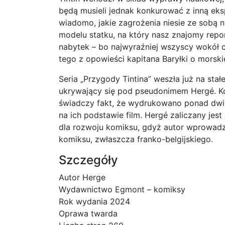
będą musieli jednak konkurować z inną eksp
wiadomo, jakie zagrożenia niesie ze sobą n
modelu statku, na który nasz znajomy repor
nabytek – bo najwyraźniej wszyscy wokół 
tego z opowieści kapitana Baryłki o morsk
Seria „Przygody Tintina” weszła już na sta
ukrywający się pod pseudonimem Hergé. Ko
świadczy fakt, że wydrukowano ponad dwie
na ich podstawie film. Hergé zaliczany jes
dla rozwoju komiksu, gdyż autor wprowadził 
komiksu, zwłaszcza franko-belgijskiego.
Szczegóły
Autor Herge
Wydawnictwo Egmont – komiksy
Rok wydania 2024
Oprawa twarda