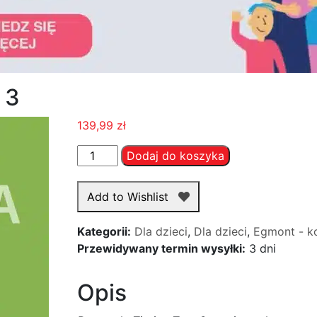
 3
139,99
zł
ilość
Dodaj do koszyka
Przygody
Tintina
Add to Wishlist
Tom
3
Kategorii:
Dla dzieci
,
Dla dzieci
,
Egmont - k
Przewidywany termin wysyłki:
3 dni
Opis