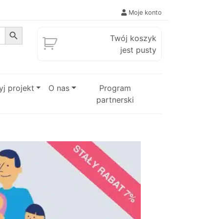
Moje konto
Search Button
Twój koszyk
jest pusty
j projekt
O nas
Program
partnerski