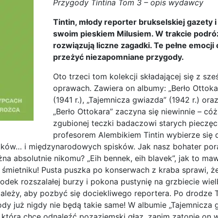
Przygody Tintina Tom 3 – opis wydawcy
Tintin, młody reporter brukselskiej gazety
swoim pieskiem Milusiem. W trakcie podróży
rozwiązują liczne zagadki. Te pełne emocji
przeżyć niezapomniane przygody.
Oto trzeci tom kolekcji składającej się z s
oprawach. Zawiera on albumy: „Berło Ottokar
(1941 r.), „Tajemnicza gwiazda” (1942 r.) or
„Berło Ottokara” zaczyna się niewinnie – c
zgubionej teczki badaczowi starych pieczęc
profesorem Alembikiem Tintin wybierze się 
ków… i międzynarodowych spisków. Jak nasz bohater pora
na absolutnie nikomu? „Eih bennek, eih blavek”, jak to maw
śmietniku! Pusta puszka po konserwach z kraba sprawi, że
odek rozszalałej burzy i pokona pustynię na grzbiecie wie
ależy, aby pozbyć się dociekliwego reportera. Po drodze T
gody już nigdy nie będą takie same! W albumie „Tajemnicza 
 która chce odnaleźć pozaziemski głaz, zanim zatonie o