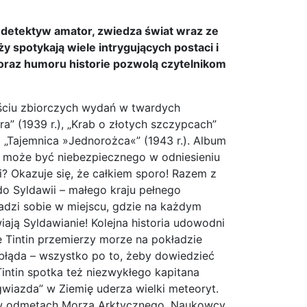
 i detektyw amator, zwiedza świat wraz ze
 spotykają wiele intrygujących postaci i
 oraz humoru historie pozwolą czytelnikom
ześciu zbiorczych wydań w twardych
a” (1939 r.), „Krab o złotych szczypcach”
az „Tajemnica »Jednorożca«” (1943 r.). Album
óż może być niebezpiecznego w odniesieniu
i? Okazuje się, że całkiem sporo! Razem z
do Syldawii – małego kraju pełnego
dzi sobie w miejscu, gdzie na każdym
iają Syldawianie! Kolejna historia udowodni
 Tintin przemierzy morze na pokładzie
lbłąda – wszystko po to, żeby dowiedzieć
intin spotka też niezwykłego kapitana
gwiazda” w Ziemię uderza wielki meteoryt.
n w odmętach Morza Arktycznego. Naukowcy