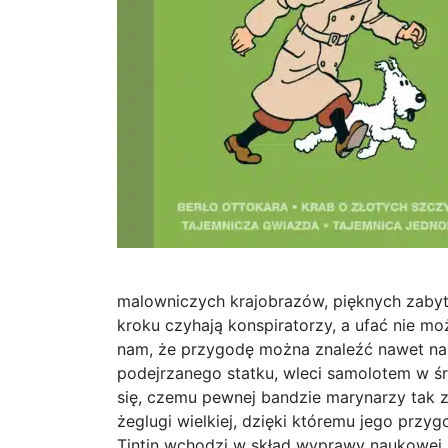
malowniczych krajobrazów, pięknych zabyt
kroku czyhają konspiratorzy, a ufać nie moż
nam, że przygodę można znaleźć nawet na 
podejrzanego statku, wleci samolotem w śr
się, czemu pewnej bandzie marynarzy tak z
żeglugi wielkiej, dzięki któremu jego przy
Tintin wchodzi w skład wyprawy naukowej,