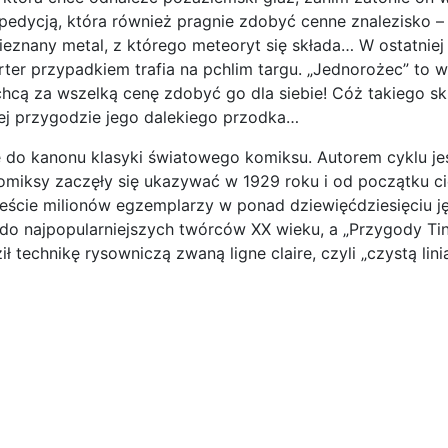
edycją, która również pragnie zdobyć cenne znalezisko – a
ieznany metal, z którego meteoryt się składa… W ostatniej
ter przypadkiem trafia na pchlim targu. „Jednorożec” to ws
chcą za wszelką cenę zdobyć go dla siebie! Cóż takiego s
iej przygodzie jego dalekiego przodka…
łe do kanonu klasyki światowego komiksu. Autorem cyklu jes
miksy zaczęły się ukazywać w 1929 roku i od początku ci
ście milionów egzemplarzy w ponad dziewięćdziesięciu j
t do najpopularniejszych twórców XX wieku, a „Przygody Ti
technikę rysowniczą zwaną ligne claire, czyli „czystą linią