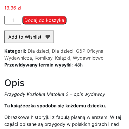
13,36
zł
ilość
Dodaj do koszyka
Przygody
Koziołka
Add to Wishlist
Matołka
2
Kategorii:
Dla dzieci
,
Dla dzieci
,
G&P Oficyna
Wydawnicza
,
Komiksy
,
Książki
,
Wydawnictwo
Przewidywany termin wysyłki:
48h
Opis
Przygody Koziołka Matołka 2 – opis wydawcy
Ta książeczka spodoba się każdemu dziecku.
Obrazkowe historyjki z fabułą pisaną wierszem. W tej
części opisane są przygody w polskich górach i nad