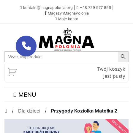
kontakt@magnapolonia.org
|
+48 729 977 856
|
MagazynMagnaPolonia
Moje konto
Search Button
Search
for:
Twój koszyk
jest pusty
MENU
/
Dla dzieci
/
Przygody Koziołka Matołka 2