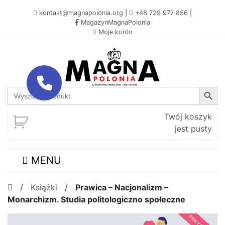
kontakt@magnapolonia.org
|
+48 729 977 856
|
MagazynMagnaPolonia
Moje konto
Search Button
Search
for:
Twój koszyk
jest pusty
MENU
/
Książki
/
Prawica – Nacjonalizm –
Monarchizm. Studia politologiczno społeczne