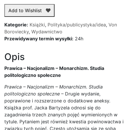
-
Add to Wishlist
Nacjonalizm
-
Kategorie:
Książki
,
Polityka/publicystyka/idea
,
Von
Monarchizm.
Boroviecky
,
Wydawnictwo
Studia
Przewidywany termin wysyłki:
24h
politologiczno
społeczne
Opis
Prawica – Nacjonalizm – Monarchizm. Studia
politologiczno społeczne
Prawica – Nacjonalizm – Monarchizm. Studia
politologiczno społeczne
– Drugie wydanie,
poprawione i rozszerzone o dodatkowe aneksy.
Książka prof. Jacka Bartyzela odnosi się do
zagadnienia trzech znanych pojęć wymienionych w
tytule. Pytaniem jest również kwestia powinowactwa i
związku tych pojęć. Często utożsamia się ze sobą