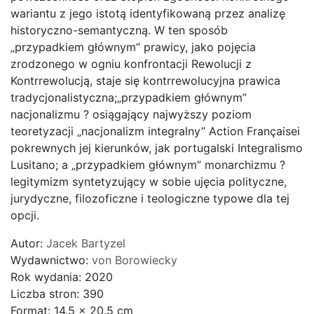
wariantu z jego istotą identyfikowaną przez analizę
historyczno-semantyczną. W ten sposób
„przypadkiem głównym” prawicy, jako pojęcia
zrodzonego w ogniu konfrontacji Rewolucji z
Kontrrewolucją, staje się kontrrewolucyjna prawica
tradycjonalistyczna;„przypadkiem głównym”
nacjonalizmu ? osiągający najwyższy poziom
teoretyzacji „nacjonalizm integralny” Action Françaisei
pokrewnych jej kierunków, jak portugalski Integralismo
Lusitano; a „przypadkiem głównym” monarchizmu ?
legitymizm syntetyzujący w sobie ujęcia polityczne,
jurydyczne, filozoficzne i teologiczne typowe dla tej
opcji.
Autor:
Jacek Bartyzel
Wydawnictwo:
von Borowiecky
Rok wydania: 2020
Liczba stron: 390
Format: 14.5 x 20.5 cm