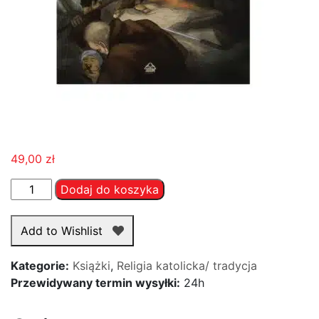
49,00
zł
ilość
Dodaj do koszyka
Pokój,
dobro,
Add to Wishlist
wojna
Kategorie:
Książki
,
Religia katolicka/ tradycja
Przewidywany termin wysyłki:
24h