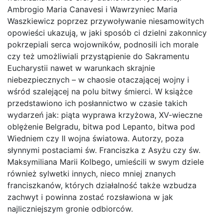
Ambrogio Maria Canavesi i Wawrzyniec Maria
Waszkiewicz poprzez przywoływanie niesamowitych
opowieści ukazują, w jaki sposób ci dzielni zakonnicy
pokrzepiali serca wojowników, podnosili ich morale
czy też umożliwiali przystąpienie do Sakramentu
Eucharystii nawet w warunkach skrajnie
niebezpiecznych – w chaosie otaczającej wojny i
wśród szalejącej na polu bitwy śmierci. W książce
przedstawiono ich posłannictwo w czasie takich
wydarzeń jak: piąta wyprawa krzyżowa, XV-wieczne
oblężenie Belgradu, bitwa pod Lepanto, bitwa pod
Wiedniem czy II wojna światowa. Autorzy, poza
słynnymi postaciami św. Franciszka z Asyżu czy św.
Maksymiliana Marii Kolbego, umieścili w swym dziele
również sylwetki innych, nieco mniej znanych
franciszkanów, których działalność także wzbudza
zachwyt i powinna zostać rozsławiona w jak
najliczniejszym gronie odbiorców.