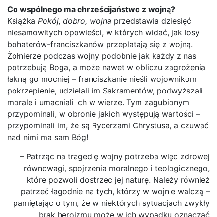
Co wspólnego ma chrześcijaństwo z wojną?
Książka
Pokój, dobro, wojna
przedstawia dziesięć
niesamowitych opowieści, w których widać, jak losy
bohaterów-franciszkanów przeplatają się z wojną.
Żołnierze podczas wojny podobnie jak każdy z nas
potrzebują Boga, a może nawet w obliczu zagrożenia
łakną go mocniej – franciszkanie nieśli wojownikom
pokrzepienie, udzielali im Sakramentów, podwyższali
morale i umacniali ich w wierze. Tym zagubionym
przypominali, w obronie jakich występują wartości –
przypominali im, że są Rycerzami Chrystusa, a czuwać
nad nimi ma sam Bóg!
– Patrząc na tragedię wojny potrzeba więc zdrowej
równowagi, spojrzenia moralnego i teologicznego,
które pozwoli dostrzec jej naturę. Należy również
patrzeć łagodnie na tych, którzy w wojnie walczą –
pamiętając o tym, że w niektórych sytuacjach zwykły
brak heroizmu może w ich wypadku oznaczać