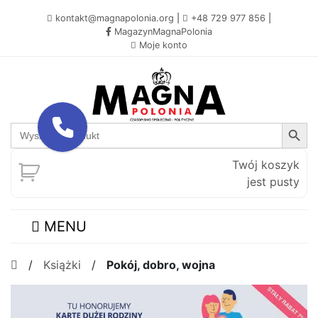
kontakt@magnapolonia.org
|
+48 729 977 856
|
MagazynMagnaPolonia
Moje konto
Search Button
Search
for:
Twój koszyk
jest pusty
MENU
/
Książki
/
Pokój, dobro, wojna