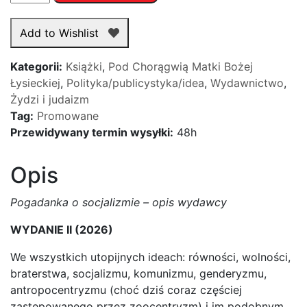
Pogadanka
o
Add to Wishlist
socjalizmie
-
Kategorii:
Książki
,
Pod Chorągwią Matki Bożej
ks.
Łysieckiej
,
Polityka/publicystyka/idea
,
Wydawnictwo
,
Feliks
Żydzi i judaizm
Cozel
Tag:
Promowane
TJ
Przewidywany termin wysyłki:
48h
Opis
Pogadanka o socjalizmie – opis wydawcy
WYDANIE II (2026)
We wszystkich utopijnych ideach: równości, wolności,
braterstwa, socjalizmu, komunizmu, genderyzmu,
antropocentryzmu (choć dziś coraz częściej
zastępowanego przez zoocentryzm) i im podobnym,