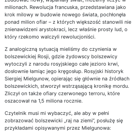
milionach. Rewolucja francuska, przedstawiana jako
krok milowy w budowie nowego świata, pochłonęła
ponad milion ofiar – z których większość stanowili nie
znienawidzeni arystokraci, lecz właśnie prosty lud, o
który rzekomo walczyli rewolucjoniści.
Z analogiczną sytuacją mieliśmy do czynienia w
bolszewickiej Rosji, gdzie żydowscy bolszewicy
wytoczyli z narodu rosyjskiego całe jezioro krwi,
dosłownie łamiąc jego kręgosłup. Rosyjski historyk
Siergiej Mielgunow, opierając się głównie na źródłach
bolszewickich, stworzył wstrząsającą kronikę mordu.
Zliczył on także ofiary czerwonego terroru, które
oszacował na 1,5 miliona rocznie.
Czytelnik musi mi wybaczyć, ale aby w pełni
zobrazować bolszewicki „raj na ziemi”, posłużę się
przykładami opisywanymi przez Mielgunowa: