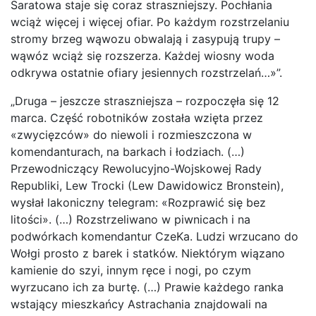
Saratowa staje się coraz straszniejszy. Pochłania
wciąż więcej i więcej ofiar. Po każdym rozstrzelaniu
stromy brzeg wąwozu obwalają i zasypują trupy –
wąwóz wciąż się rozszerza. Każdej wiosny woda
odkrywa ostatnie ofiary jesiennych rozstrzelań…»”.
„Druga – jeszcze straszniejsza – rozpoczęła się 12
marca. Część robotników została wzięta przez
«zwycięzców» do niewoli i rozmieszczona w
komendanturach, na barkach i łodziach. (…)
Przewodniczący Rewolucyjno-Wojskowej Rady
Republiki, Lew Trocki (Lew Dawidowicz Bronstein),
wysłał lakoniczny telegram: «Rozprawić się bez
litości». (…) Rozstrzeliwano w piwnicach i na
podwórkach komendantur CzeKa. Ludzi wrzucano do
Wołgi prosto z barek i statków. Niektórym wiązano
kamienie do szyi, innym ręce i nogi, po czym
wyrzucano ich za burtę. (…) Prawie każdego ranka
wstający mieszkańcy Astrachania znajdowali na