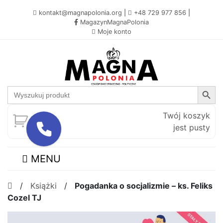
kontakt@magnapolonia.org
|
+48 729 977 856
|
MagazynMagnaPolonia
Moje konto
Search Button
Search
for:
Twój koszyk
jest pusty
MENU
/
Książki
/
Pogadanka o socjalizmie – ks. Feliks
Cozel TJ