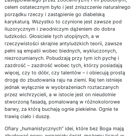
celem ostatecznym było i jest zniszczenie naturalnego
porządku rzeczy i zastąpienie go diabelską
karykaturą. Wszystko to czynione jest zawsze pod
iluzorycznym i zwodniczym dążeniem do dobra
ludzkości. Głosiciele tych utopijnych, a w
rzeczywistości skrajnie antyludzkich teorii, zawsze
pełni są empatii wobec biednych, wykluczonych,
niezrozumianych. Pobudzają przy tym ich pychę i
zazdrość – zazdrość wobec tych, którzy posiadają
więcej, czy to dóbr, czy talentów – i obiecują prostą
drogę do zbudowania raju na ziemi. Raj ten istnieje
jednak wyłącznie w wyobrażeniach roztaczanych
przez wichrzycieli, a w istocie jest on nieudolnie
stworzoną fasadą, pomalowaną w różnokolorowe
barwy, za którą buchają ognie piekielne. Ognie te
trawią ciało i duszę.
Ofiary „humanistycznych” idei, które bez Boga mają
zbudować nowy, wspaniały świat, możemy liczyć w