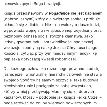
nienawidzących Boga i tradycji.
Ksiądz przedstawiony w
Pogadance
nie jest kapłanem
„dobrodusznym”, który dla świętego spokoju próbuje
układać się z diabłem. Nie – on walczy o dusze ludzi,
wypowiada wojnę złu i w sposób nieprzejednany oraz
bezlitosny obnaża socjalistyczne kłamstwa. Jako
jedyny gwarant ładu i sprawiedliwości społecznej
wskazuje nieomylną naukę Jezusa Chrystusa i Jego
Kościoła, cytując przy tym między innymi encyklikę
papieską dotyczącą kwestii robotniczej.
Dla każdego człowieka rozumnego powinno stać się
jasne: jeżeli w naturalnej hierarchii człowiek nie stawia
swojego Stwórcy na samym szczycie, taka budowla
niechybnie runie i pociągnie za sobą wszystkich,
którzy w niej przebywają. Módlmy się za dobrych
kapłanów, którzy – podobnie jak ksiądz Feliks Cozel –
będą ratować od zguby wiernych powierzonych im