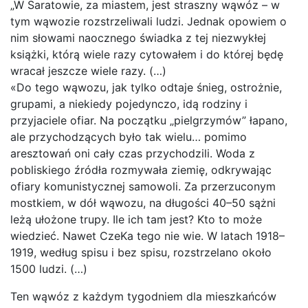
„W Saratowie, za miastem, jest straszny wąwóz – w
tym wąwozie rozstrzeliwali ludzi. Jednak opowiem o
nim słowami naocznego świadka z tej niezwykłej
książki, którą wiele razy cytowałem i do której będę
wracał jeszcze wiele razy. (…)
«Do tego wąwozu, jak tylko odtaje śnieg, ostrożnie,
grupami, a niekiedy pojedynczo, idą rodziny i
przyjaciele ofiar. Na początku „pielgrzymów” łapano,
ale przychodzących było tak wielu… pomimo
aresztowań oni cały czas przychodzili. Woda z
pobliskiego źródła rozmywała ziemię, odkrywając
ofiary komunistycznej samowoli. Za przerzuconym
mostkiem, w dół wąwozu, na długości 40–50 sążni
leżą ułożone trupy. Ile ich tam jest? Kto to może
wiedzieć. Nawet CzeKa tego nie wie. W latach 1918–
1919, według spisu i bez spisu, rozstrzelano około
1500 ludzi. (…)
Ten wąwóz z każdym tygodniem dla mieszkańców