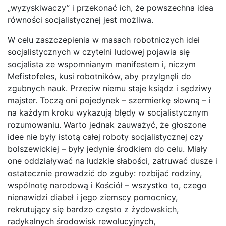
„wyzyskiwaczy” i przekonać ich, że powszechna idea
równości socjalistycznej jest możliwa.
W celu zaszczepienia w masach robotniczych idei
socjalistycznych w czytelni ludowej pojawia się
socjalista ze wspomnianym manifestem i, niczym
Mefistofeles, kusi robotników, aby przylgnęli do
zgubnych nauk. Przeciw niemu staje ksiądz i sędziwy
majster. Toczą oni pojedynek – szermierkę słowną – i
na każdym kroku wykazują błędy w socjalistycznym
rozumowaniu. Warto jednak zauważyć, że głoszone
idee nie były istotą całej roboty socjalistycznej czy
bolszewickiej – były jedynie środkiem do celu. Miały
one oddziaływać na ludzkie słabości, zatruwać dusze i
ostatecznie prowadzić do zguby: rozbijać rodziny,
wspólnotę narodową i Kościół – wszystko to, czego
nienawidzi diabeł i jego ziemscy pomocnicy,
rekrutujący się bardzo często z żydowskich,
radykalnych środowisk rewolucyjnych,