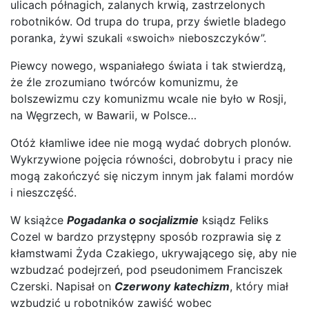
ulicach półnagich, zalanych krwią, zastrzelonych
robotników. Od trupa do trupa, przy świetle bladego
poranka, żywi szukali «swoich» nieboszczyków”.
Piewcy nowego, wspaniałego świata i tak stwierdzą,
że źle zrozumiano twórców komunizmu, że
bolszewizmu czy komunizmu wcale nie było w Rosji,
na Węgrzech, w Bawarii, w Polsce…
Otóż kłamliwe idee nie mogą wydać dobrych plonów.
Wykrzywione pojęcia równości, dobrobytu i pracy nie
mogą zakończyć się niczym innym jak falami mordów
i nieszczęść.
W książce
Pogadanka o socjalizmie
ksiądz Feliks
Cozel w bardzo przystępny sposób rozprawia się z
kłamstwami Żyda Czakiego, ukrywającego się, aby nie
wzbudzać podejrzeń, pod pseudonimem Franciszek
Czerski. Napisał on
Czerwony
katechizm
, który miał
wzbudzić u robotników zawiść wobec