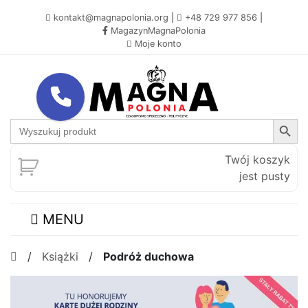
kontakt@magnapolonia.org
|
+48 729 977 856
|
MagazynMagnaPolonia
Moje konto
Search Button
Search
for:
Twój koszyk
jest pusty
MENU
/
Książki
/
Podróż duchowa