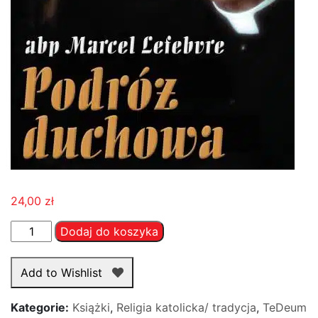
24,00
zł
ilość
Dodaj do koszyka
Podróż
duchowa
Add to Wishlist
Kategorie:
Książki
,
Religia katolicka/ tradycja
,
TeDeum