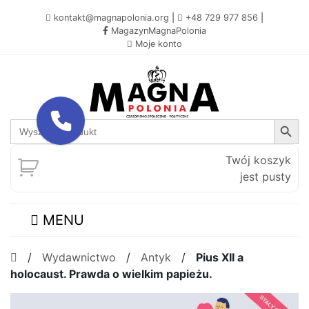
kontakt@magnapolonia.org
|
+48 729 977 856
|
MagazynMagnaPolonia
Moje konto
Search Button
Search
for:
Twój koszyk
jest pusty
MENU
/
Wydawnictwo
/
Antyk
/
Pius XII a
holocaust. Prawda o wielkim papieżu.