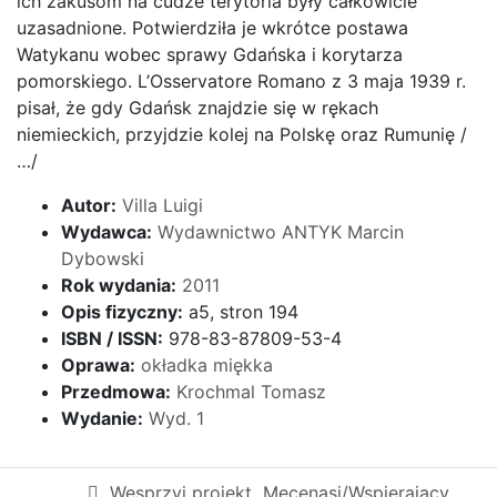
ich zakusom na cudze terytoria były całkowicie
uzasadnione. Potwierdziła je wkrótce postawa
Watykanu wobec sprawy Gdańska i korytarza
pomorskiego. L’Osservatore Romano z 3 maja 1939 r.
pisał, że gdy Gdańsk znajdzie się w rękach
niemieckich, przyjdzie kolej na Polskę oraz Rumunię /
…/
Autor:
Villa Luigi
Wydawca:
Wydawnictwo ANTYK Marcin
Dybowski
Rok wydania:
2011
Opis fizyczny:
a5, stron 194
ISBN / ISSN:
978-83-87809-53-4
Oprawa:
okładka miękka
Przedmowa:
Krochmal Tomasz
Wydanie:
Wyd. 1
Wesprzyj projekt
Mecenasi/Wspierający