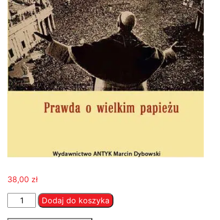
38,00
zł
ilość
Dodaj do koszyka
Pius