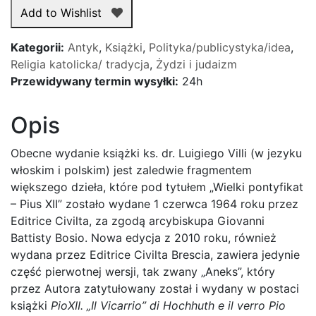
XII
Add to Wishlist
a
holocaust.
Kategorii:
Antyk
,
Książki
,
Polityka/publicystyka/idea
,
Prawda
Religia katolicka/ tradycja
,
Żydzi i judaizm
o
Przewidywany termin wysyłki:
24h
wielkim
papieżu.
Opis
Obecne wydanie książki ks. dr. Luigiego Villi (w jezyku
włoskim i polskim) jest zaledwie fragmentem
większego dzieła, które pod tytułem „Wielki pontyfikat
– Pius XII” zostało wydane 1 czerwca 1964 roku przez
Editrice Civilta, za zgodą arcybiskupa Giovanni
Battisty Bosio. Nowa edycja z 2010 roku, również
wydana przez Editrice Civilta Brescia, zawiera jedynie
część pierwotnej wersji, tak zwany „Aneks”, który
przez Autora zatytułowany został i wydany w postaci
książki
PioXII. „Il Vicarrio” di Hochhuth e il verro Pio