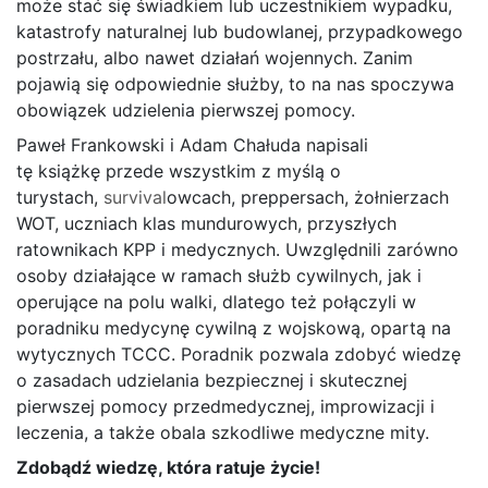
może stać się świadkiem lub uczestnikiem wypadku,
katastrofy naturalnej lub budowlanej, przypadkowego
postrzału, albo nawet działań wojennych. Zanim
pojawią się odpowiednie służby, to na nas spoczywa
obowiązek udzielenia pierwszej pomocy.
Paweł Frankowski i Adam Chałuda napisali
tę książkę przede wszystkim z myślą o
turystach,
survival
owcach, preppersach, żołnierzach
WOT, uczniach klas mundurowych, przyszłych
ratownikach KPP i medycznych. Uwzględnili zarówno
osoby działające w ramach służb cywilnych, jak i
operujące na polu walki, dlatego też połączyli w
poradniku medycynę cywilną z wojskową, opartą na
wytycznych TCCC. Poradnik pozwala zdobyć wiedzę
o zasadach udzielania bezpiecznej i skutecznej
pierwszej pomocy przedmedycznej, improwizacji i
leczenia, a także obala szkodliwe medyczne mity.
Zdobądź wiedzę, która ratuje życie!