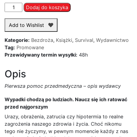
ilość
Dodaj do koszyka
Pierwsza
pomoc
Add to Wishlist
przedmedyczna.
Outdoor,
Kategorie:
Bezdroża
,
Książki
,
Survival
,
Wydawnictwo
survival,
Tag:
Promowane
wojna
Przewidywany termin wysyłki:
48h
Opis
Pierwsza pomoc przedmedyczna – opis wydawcy
Wypadki chodzą po ludziach. Naucz się ich ratować
przed najgorszym
Urazy, obrażenia, zatrucia czy hipotermia to realne
zagrożenia naszego zdrowia i życia. Choć nikomu
tego nie życzymy, w pewnym momencie każdy z nas