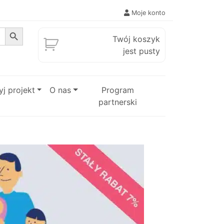
Moje konto
Search Button
Twój koszyk
jest pusty
j projekt
O nas
Program
partnerski