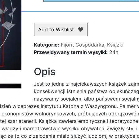
Add to Wishlist
Kategorie:
Fijorr
,
Gospodarka
,
Książki
Przewidywany termin wysyłki:
24h
Opis
Jest to jedna z najciekawszych książek zaj
konsekwencji istnienia państwa opiekuńczeg
nazywamy socjalem, albo państwem socjalny
dzień wiceprezes Instytutu Katona z Waszyngtonu. Palmer 
ch ekonomistów wolnorynkowych, próbujących odbrązowić 
ej szarlatanerii. Książka zawiera empiryczne i teoretyczn
władzy i marnotrawstwie wysiłku obywateli. Zwięzły styl i
 że to co z założenia miało służyć ludziom, w praktyce 