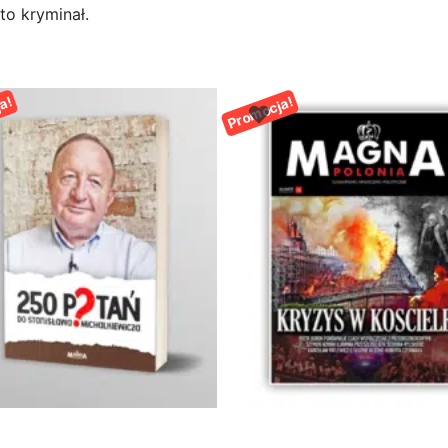
 to kryminał.
a!
Promocja!