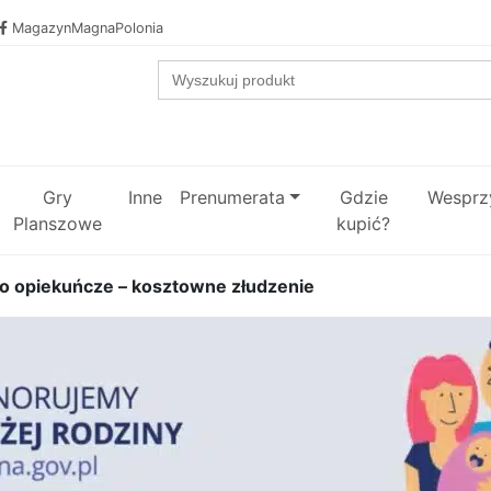
MagazynMagnaPolonia
Search
for:
Gry
Inne
Prenumerata
Gdzie
Wesprzy
Planszowe
kupić?
o opiekuńcze – kosztowne złudzenie