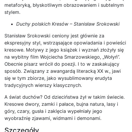
metaforyką, błyskotliwym obrazowaniem i subtelnym
stylem.
Duchy polskich Kresów – Stanisław Srokowski
Stanisław Srokowski ceniony jest głównie za
ekspresyjny styl, wstrząsające opowiadania i powieści
kresowe. Motywy z jego książek i wyznań złożyły się
na wybitny film Wojciecha Smarzowskiego, „Wołyń”.
Obecnie pisarz wrócił do poezji. I to w zaskakujący
sposób. Związany z awangardą literacką XX w., jawi
się w tym zbiorze, jako wysublimowany erudyta
tradycyjnych wierszy klasycznych.
A świat duchów? Od dzieciństwa żył w takim świecie.
Kresowe dwory, zamki i pałace, bujna natura, lasy i
góry, czary, gusła i zaklęcia wypełniały jego
wyobraźnię zjawami, widmami i demonami.
Szczegóły