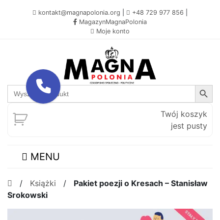
kontakt@magnapolonia.org
|
+48 729 977 856
|
MagazynMagnaPolonia
Moje konto
Search Button
Search
for:
Twój koszyk
jest pusty
MENU
/
Książki
/
Pakiet poezji o Kresach – Stanisław
Srokowski