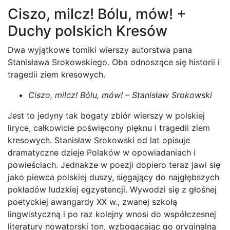
Ciszo, milcz! Bólu, mów! +
Duchy polskich Kresów
Dwa wyjątkowe tomiki wierszy autorstwa pana
Stanisława Srokowskiego. Oba odnoszące się historii i
tragedii ziem kresowych.
Ciszo, milcz! Bólu, mów! – Stanisław Srokowski
Jest to jedyny tak bogaty zbiór wierszy w polskiej
liryce, całkowicie poświęcony pięknu i tragedii ziem
kresowych. Stanisław Srokowski od lat opisuje
dramatyczne dzieje Polaków w opowiadaniach i
powieściach. Jednakże w poezji dopiero teraz jawi się
jako piewca polskiej duszy, sięgający do najgłębszych
pokładów ludzkiej egzystencji. Wywodzi się z głośnej
poetyckiej awangardy XX w., zwanej szkołą
lingwistyczną i po raz kolejny wnosi do współczesnej
literatury nowatorski ton, wzbogacając go oryginalną