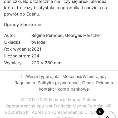
doniczki. Bo ostatecznie nie liczy się areał, ale idea
której to służy i satysfakcja ogrodnika i nadzieja na
powrót do Edenu.
Ogrody klasztorne
Autor
:
Régine Pernoud, Georges Herscher
Okładka
:
twarda
Rok wydania
:
2021
Liczba stron
:
224
Wymiary
:
220 x 280 mm
Wesprzyj projekt
Mecenasi/Wspierający
Regulamin
Polityka prywatności
O nas
Reklama
Kontakt i konto bankowe
© 2017-2025 Fundacja Magna Polonia
Operatorem sklepu jest Fundacja Magna Polonia, NIP:
0
2220912514. Adres do korespondencji: Ul. Szkolna 95