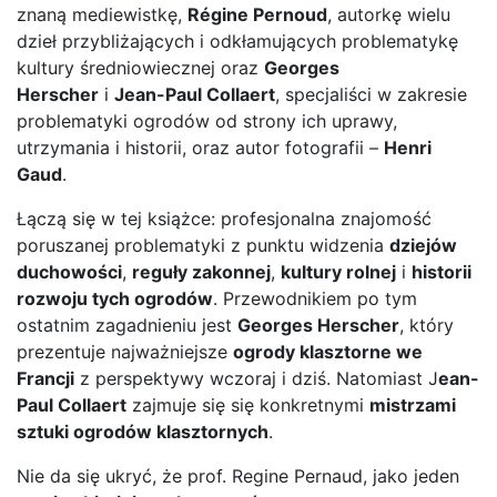
znaną mediewistkę,
Régine Pernoud
, autorkę wielu
dzieł przybliżających i odkłamujących problematykę
kultury średniowiecznej oraz
Georges
Herscher
i
Jean-Paul Collaert
, specjaliści w zakresie
problematyki ogrodów od strony ich uprawy,
utrzymania i historii, oraz autor fotografii –
Henri
Gaud
.
Łączą się w tej książce: profesjonalna znajomość
poruszanej problematyki z punktu widzenia
dziejów
duchowości
,
reguły zakonnej
,
kultury rolnej
i
historii
rozwoju tych ogrodów
. Przewodnikiem po tym
ostatnim zagadnieniu jest
Georges Herscher
, który
prezentuje najważniejsze
ogrody klasztorne we
Francji
z perspektywy wczoraj i dziś. Natomiast J
ean-
Paul Collaert
zajmuje się się konkretnymi
mistrzami
sztuki ogrodów klasztornych
.
Nie da się ukryć, że prof. Regine Pernaud, jako jeden