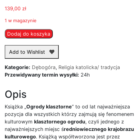
139,00
zł
1 w magazynie
ilość
Dodaj do koszyka
Ogrody
klasztorne
Add to Wishlist
Kategorie:
Dębogóra
,
Religia katolicka/ tradycja
Przewidywany termin wysyłki:
24h
Opis
Książka „
Ogrody klasztorne
” to od lat najważniejsza
pozycja dla wszystkich którzy zajmują się fenomenem
kulturowym
klasztornego ogrodu
, czyli jednego z
najważniejszych miejsc ś
redniowiecznego krajobrazu
kulturowego
. Książką współtworzona jest przez