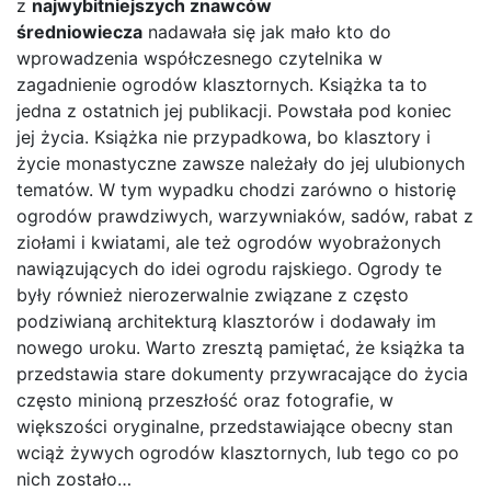
z
najwybitniejszych znawców
średniowiecza
nadawała się jak mało kto do
wprowadzenia współczesnego czytelnika w
zagadnienie ogrodów klasztornych. Książka ta to
jedna z ostatnich jej publikacji. Powstała pod koniec
jej życia. Książka nie przypadkowa, bo klasztory i
życie monastyczne zawsze należały do jej ulubionych
tematów. W tym wypadku chodzi zarówno o historię
ogrodów prawdziwych, warzywniaków, sadów, rabat z
ziołami i kwiatami, ale też ogrodów wyobrażonych
nawiązujących do idei ogrodu rajskiego. Ogrody te
były również nierozerwalnie związane z często
podziwianą architekturą klasztorów i dodawały im
nowego uroku. Warto zresztą pamiętać, że książka ta
przedstawia stare dokumenty przywracające do życia
często minioną przeszłość oraz fotografie, w
większości oryginalne, przedstawiające obecny stan
wciąż żywych ogrodów klasztornych, lub tego co po
nich zostało…