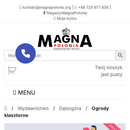
kontakt@magnapolonia.org
|
+48 729 977 856
|
MagazynMagnaPolonia
Moje konto
Search Button
Search
for:
Twój koszyk
jest pusty
MENU
/
Wydawnictwo
/
Dębogóra
/
Ogrody
klasztorne